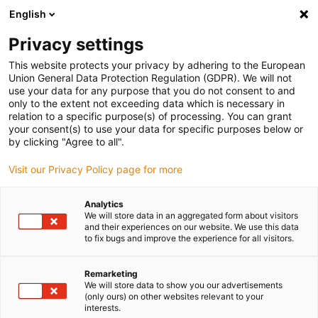
English
Selecione o local de entrega
Privacy settings
A seleção da página do país/região pode influenciar vários
factores
This website protects your privacy by adhering to the European
Union General Data Protection Regulation (GDPR). We will not
use your data for any purpose that you do not consent to and
Ver todas as localizações
only to the extent not exceeding data which is necessary in
relation to a specific purpose(s) of processing. You can grant
your consent(s) to use your data for specific purposes below or
Ir para www.igus.com
by clicking "Agree to all".
Visit our Privacy Policy page for more
(0)
Analytics
We will store data in an aggregated form about visitors
and their experiences on our website. We use this data
to fix bugs and improve the experience for all visitors.
Página inicial igus Portugal
Cursos longos e aplicações exigentes
Sistema E4/4
Remarketing
We will store data to show you our advertisements
(only ours) on other websites relevant to your
Sistema E4/4
interests.