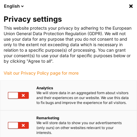
English
Selecione o local de entrega
Privacy settings
A seleção da página do país/região pode influenciar vários
factores
This website protects your privacy by adhering to the European
Union General Data Protection Regulation (GDPR). We will not
use your data for any purpose that you do not consent to and
Ver todas as localizações
only to the extent not exceeding data which is necessary in
relation to a specific purpose(s) of processing. You can grant
your consent(s) to use your data for specific purposes below or
Ir para www.igus.com
by clicking "Agree to all".
Visit our Privacy Policy page for more
(0)
Analytics
We will store data in an aggregated form about visitors
and their experiences on our website. We use this data
to fix bugs and improve the experience for all visitors.
Página inicial igus Portugal
Novos produtos
Pente de fixação múltiplo
Remarketing
We will store data to show you our advertisements
(only ours) on other websites relevant to your
Pente de fixação múltiplo
interests.