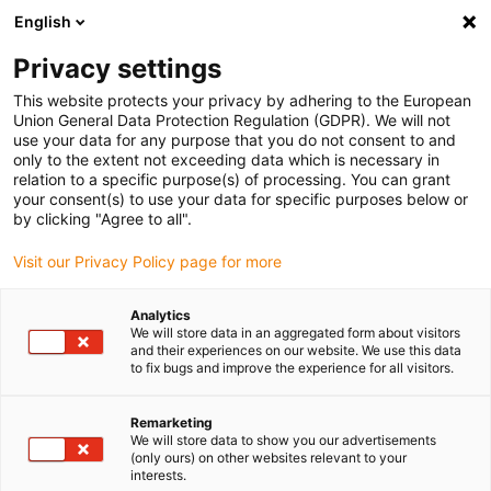
English
Selecione o local de entrega
Privacy settings
A seleção da página do país/região pode influenciar vários
factores
This website protects your privacy by adhering to the European
Union General Data Protection Regulation (GDPR). We will not
use your data for any purpose that you do not consent to and
Ver todas as localizações
only to the extent not exceeding data which is necessary in
relation to a specific purpose(s) of processing. You can grant
your consent(s) to use your data for specific purposes below or
Ir para www.igus.com
by clicking "Agree to all".
Visit our Privacy Policy page for more
(0)
Analytics
We will store data in an aggregated form about visitors
and their experiences on our website. We use this data
to fix bugs and improve the experience for all visitors.
Página inicial igus Portugal
Produtos
Capas protetoras e à prova de calor
Remarketing
We will store data to show you our advertisements
(only ours) on other websites relevant to your
Protectores e
interests.