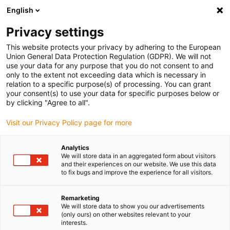
English
Selecione o local de entrega
Privacy settings
A seleção da página do país/região pode influenciar vários
factores
This website protects your privacy by adhering to the European
Union General Data Protection Regulation (GDPR). We will not
use your data for any purpose that you do not consent to and
Ver todas as localizações
only to the extent not exceeding data which is necessary in
relation to a specific purpose(s) of processing. You can grant
Ir para www.igus.com
your consent(s) to use your data for specific purposes below or
by clicking "Agree to all".
(0)
Visit our Privacy Policy page for more
Analytics
We will store data in an aggregated form about visitors
Página inicial igus Portugal
Aplicações
guidelok
and their experiences on our website. We use this data
to fix bugs and improve the experience for all visitors.
"guidelok" - Aplicações
Remarketing
We will store data to show you our advertisements
(only ours) on other websites relevant to your
guidelok horizontais - As limalhas metálicas são um
interests.