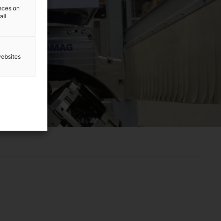
ences on
all
websites