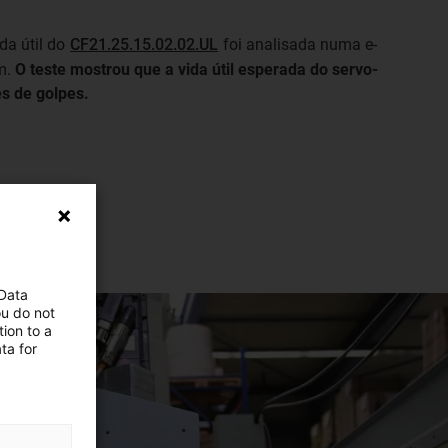
ida útil do
CF21.25.15.02.02.UL
foi analisada numa e-
m.
O teste mostrou que a vida útil esperada do servo-
s de golpes.
 Data
ou do not
ion to a
ta for