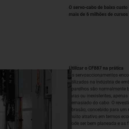
O servo-cabo de baixo custo 
mais de 6 milhões de cursos
Utilizar o CF887 na prática
Os servoaccionamentos encon
utilizados na indústria de e
aparelhos são normalmente b
raras ou inexistentes, apenas
demasiado do cabo. O revestim
abrasão, concebido para um 
muito atrativo em termos eco
pode ser bem planeada e as fa