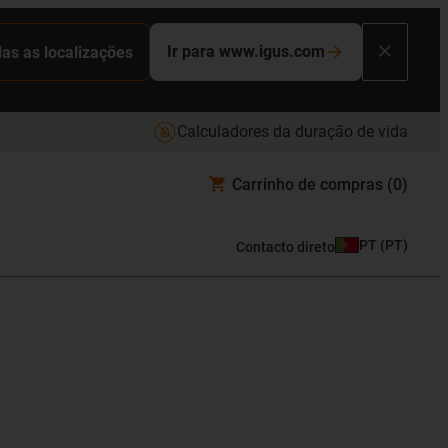
Ir para www.igus.com
das as localizações
Calculadores da duração de vida
Carrinho de compras
(0)
PT
(
PT
)
Contacto direto