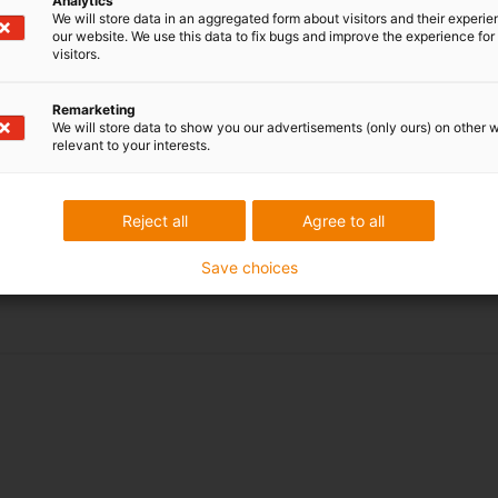
Analytics
We will store data in an aggregated form about visitors and their experi
our website. We use this data to fix bugs and improve the experience for 
visitors.
Remarketing
We will store data to show you our advertisements (only ours) on other 
relevant to your interests.
Reject all
Agree to all
Save choices