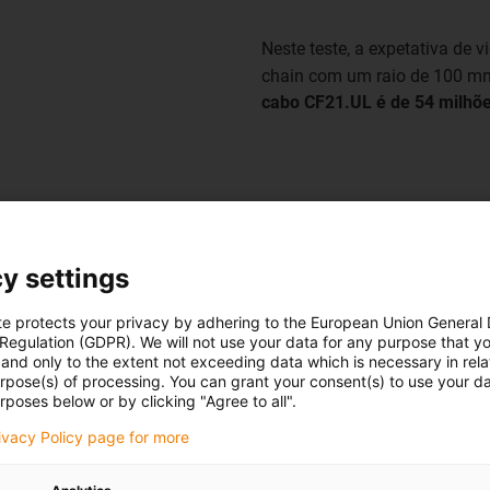
Neste teste, a expetativa de v
chain com um raio de 100 m
cabo CF21.UL é de 54 milhõe
y settings
te protects your privacy by adhering to the European Union General
mobiliário. Estas condições
 Regulation (GDPR). We will not use your data for any purpose that y
and only to the extent not exceeding data which is necessary in relat
nas para trabalhar madeira.
urpose(s) of processing. You can grant your consent(s) to use your da
unções de processamento:
rposes below or by clicking "Agree to all".
tilizam sistemas de
rivacy Policy page for more
e trata de espaços de
s, o design com um