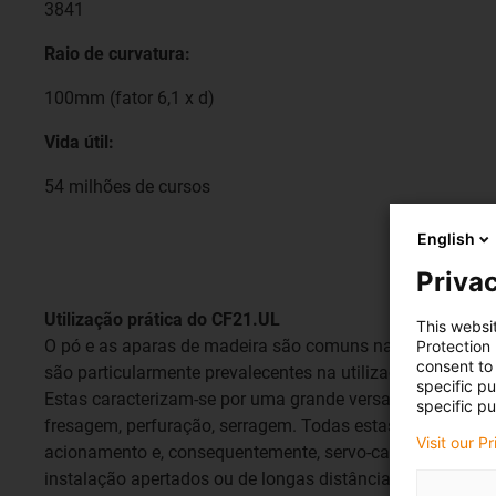
3841
Raio de curvatura:
100mm (fator 6,1 x d)
Vida útil:
54 milhões de cursos
English
Privac
Utilização prática do CF21.UL
This websi
O pó e as aparas de madeira são comuns na indústria do 
Protection
consent to 
são particularmente prevalecentes na utilização de máqui
specific p
Estas caracterizam-se por uma grande versatilidade de f
specific pu
fresagem, perfuração, serragem. Todas estas máquinas u
Visit our P
acionamento e, consequentemente, servo-cabos. Quando s
instalação apertados ou de longas distâncias em pórtico