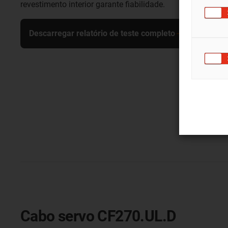
revestimento interior garante fiabilidade.
Descarregar relatório de teste completo
Cabo servo CF270.UL.D