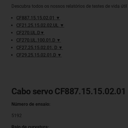
Descubra todos os nossos relatórios de testes de vida úti
CF887.15.15.02.01 ▼
CF21.25.15.02.02.UL ▼
CF270.UL.D▼
CF270.UL.100.01.D ▼
CF27.25.15.02.01. D ▼
CF29.25.15.02.01.D ▼
Cabo servo CF887.15.15.02.01
Número de ensaio:
5192
Raio de curvatura: