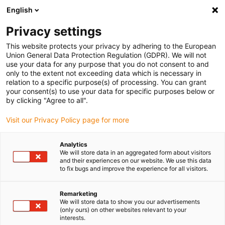
English
Selecione o local de entrega
Privacy settings
A seleção do país/região pode influenciar vários
fatores, tais como preço, opções de envio e
This website protects your privacy by adhering to the European
disponibilidade de produtos.
Union General Data Protection Regulation (GDPR). We will not
use your data for any purpose that you do not consent to and
Ir para
only to the extent not exceeding data which is necessary in
Ver todas as localizações
www.igus.com
relation to a specific purpose(s) of processing. You can grant
your consent(s) to use your data for specific purposes below or
by clicking "Agree to all".
search
(
0
)
Visit our Privacy Policy page for more
search
Página Inicial
...
Analytics
We will store data in an aggregated form about visitors
Experiência dryve e programas de amostra
and their experiences on our website. We use this data
drylin® E dryve e
to fix bugs and improve the experience for all visitors.
programas de amostra
Remarketing
We will store data to show you our advertisements
(only ours) on other websites relevant to your
interests.