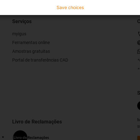
Save choices
Serviços
C
myigus
Ferramentas online
Amostras gratuitas
Portal de transferências CAD
*
*
S
M
Livro de Reclamações
s