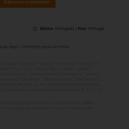
Subscrever a newsletter
Idioma:
Português
|
País:
Portugal
ação legal
|
Condições gerais de venda
 "dryspin", "dry-tech", "dryway", "easy chain", "e-chain", "e-
", "flizz", "i.Cee", "ibow", "igear", "iglidur", "igubal",
"motion plastics", "motion polymers", "motionary", "plastics
"speedigus", "superwise", "take the dryway", "tribofilament",
tegidas da igus® SE & Co. KG/ Colónia na República Federal
marca pendentes ou marcas registadas) da igus SE & Co. KG
trol Techniques, Danaher Motion, ELAU, FAGOR, FANUC,
utros fabricantes de acionamentos mencionados neste