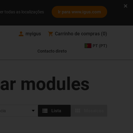
Ir para www.igus.com
er todas as localizações
myigus
Carrinho de compras
(
0
)
PT (PT)
Contacto direto
ear modules
Lista
Mosaicos