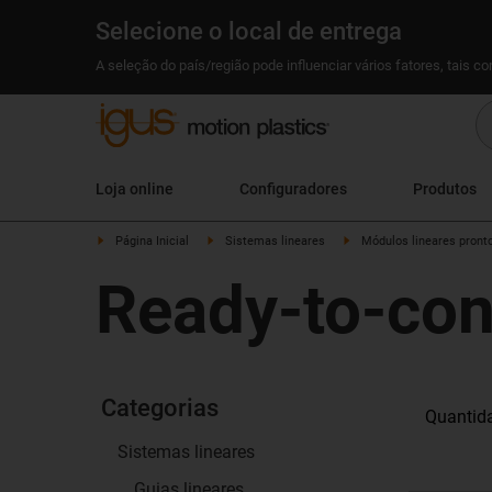
Selecione o local de entrega
A seleção do país/região pode influenciar vários fatores, tais c
Loja online
Configuradores
Produtos
Página Inicial
Sistemas lineares
Módulos lineares pronto
Ready-to-con
Categorias
Quantida
Sistemas lineares
Guias lineares