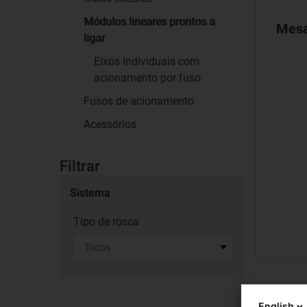
Módulos lineares prontos a
Mesa
ligar
Eixos individuais com
acionamento por fuso
Fusos de acionamento
Acessórios
Filtrar
Sistema
Tipo de rosca
English