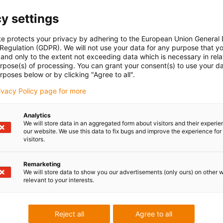
y settings
ado
te protects your privacy by adhering to the European Union General
 Regulation (GDPR). We will not use your data for any purpose that y
and only to the extent not exceeding data which is necessary in relat
urpose(s) of processing. You can grant your consent(s) to use your da
rposes below or by clicking "Agree to all".
as suas questões
Envio e consulta
rivacy Policy page for more
Pessoalmente:
De segunda a sexta-feira, das 9
Analytics
We will store data in an aggregated form about visitors and their experi
Online:
our website. We use this data to fix bugs and improve the experience for 
24h
visitors.
Remarketing
We will store data to show you our advertisements (only ours) on other 
relevant to your interests.
eedback.
Críticas e elogios
Reject all
Agree to all