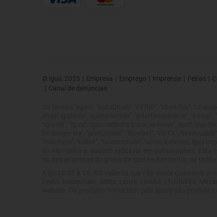
© igus, 2025
|
Empresa
|
Emprego
|
Imprensa
|
Feiras
|
C
|
Canal de denúncias
Os termos "Apiro", "AutoChain", "CFRIP", "chainflex", "chainge",
chain systems", quot;e-ketten", "e-kettensysteme", "e-loop", "ene
"igumid", "igus", "igus melhora o que se move", quot;igus:bike
for longer life", "print2mold", "Rawbot", "RBTX", "readycable",
"tribotape", "triflex", "twisterchain", "when it moves, igus
da Alemanha e, quando aplicável, em outros países. Esta é
ou das empresas do grupo da igus na Alemanha, na União E
A igus® SE & Co. KG salienta que não vende quaisquer pro
Festo, Heidenhain, Jetter, Lenze, LinMot, LTi DRiVES, Mi
website. Os produtos fornecidos pela igus® são produtos