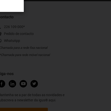
ontacto
226 109 000*
Pedido de contacto
WhatsApp
Chamada para a rede fixa nacional
*Chamada para rede móvel nacional
iga-nos
antenha-se a par de todas as novidades e
ubscreva a newsletter da igus® aqui.