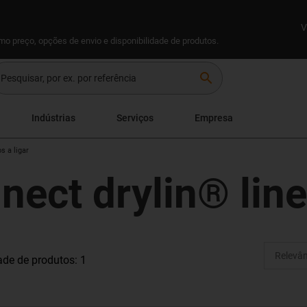
V
omo preço, opções de envio e disponibilidade de produtos.
search
Indústrias
Serviços
Empresa
s a ligar
nect drylin® lin
de de produtos: 1