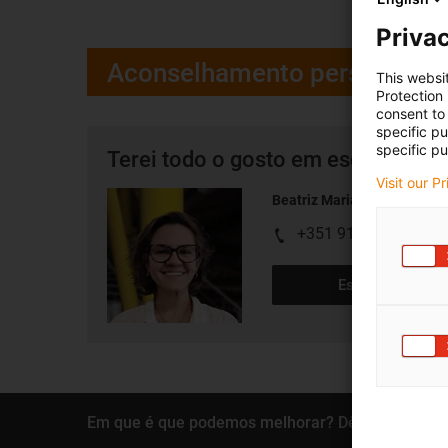
Privac
Aconselhamento personaliz
This websi
Protection
consent to 
specific p
specific pu
Terei todo o gosto em esclarecer 
Visit our P
Beatriz Maria
+351 911 928 534*
Escrever e-mail
Em que é que podemos melhorar? Dê-nos o seu f