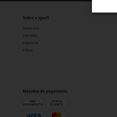
Sobre a igus®
Sobre nós
Carreiras
Imprensa
Feiras
Métodos de pagamento
PRÉ-
CONTA
PAGAMENTO
CLIENTE