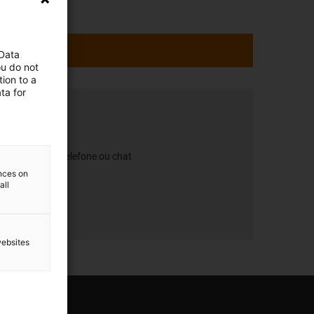
 Data
ou do not
ion to a
ta for
h às 18h - via telefone ou chat
ences on
all
websites