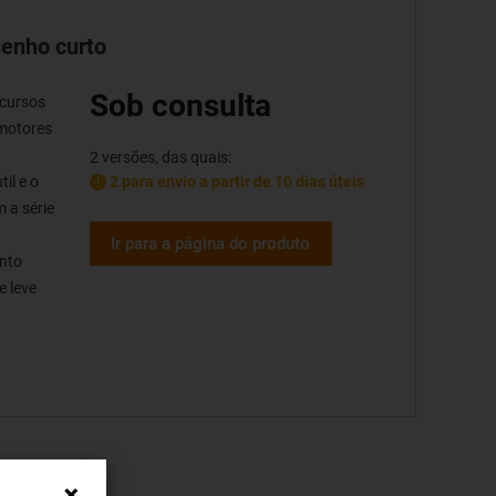
senho curto
Sob consulta
 cursos
 motores
2 versões, das quais:
2 para envio a partir de 10 dias úteis
il e o
 a série
Ir para a página do produto
nto
e leve