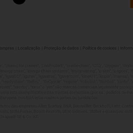
ompras
|
Localização
|
Proteção de dados
|
Política de cookies
|
Inform
 "chains for cranes", "ConProtect", "cradle-chain", "CTD", "drygear", "drylin",
rgy chain", "energy chain systems", "enjoyneering", "e-skin", "e-spool", "fixflex
", "igusGO", "igutex", "iguverse", "iguversum", "kineKIT", "kopla", "manus", 
 "readychain", "ReBeL" , "ReCyycle", "reguse", "robolink", "Rohbot", "savfe", 
 improves", "xirodur", "xiros" e "yes" são marcas comerciais legalmente pro
 uma lista exemplificativa das marcas comerciais (por ex., pedidos de 
uropeia, nos EUA e/ou noutros países ou jurisdições.
dutos das empresas Allen Bradley, B&R, Baumüller, Beckhoff, Lahr, Con
tsibushi, NUM,Parker, Bosch Rexroth, SEW, Siemens, Stöber e quaisquer o
 da igus® SE & Co. KG