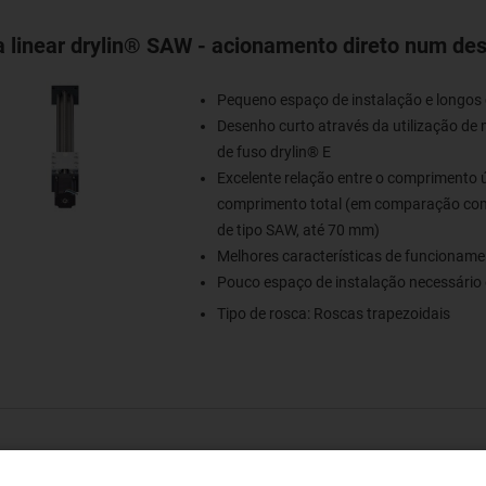
 linear drylin® SAW - acionamento direto num de
Pequeno espaço de instalação e longos
Desenho curto através da utilização de
de fuso drylin® E
Excelente relação entre o comprimento út
comprimento total (em comparação com
de tipo SAW, até 70 mm)
Melhores características de funcioname
Pouco espaço de instalação necessário 
Tipo de rosca: Roscas trapezoidais