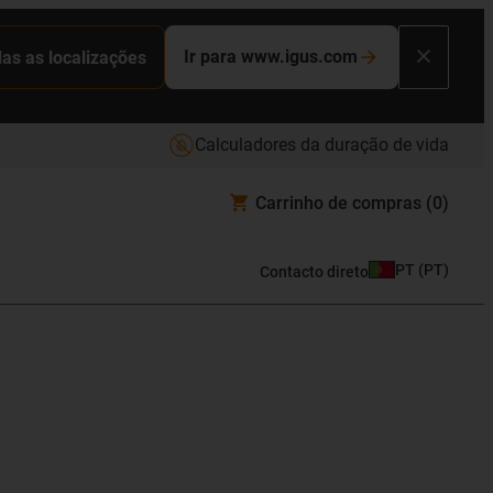
Ir para www.igus.com
das as localizações
Calculadores da duração de vida
Carrinho de compras
(0)
PT
(
PT
)
Contacto direto