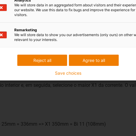
Analytics
We will store data in an aggregated form about visitors and their experi
our website. We use this data to fix bugs and improve the experience for 
visitors.
2mm => 580mm (X2)
Remarketing
We will store data to show you our advertisements (only ours) on other 
inte selecionado)
relevant to your interests.
Reject all
Agree to all
Save choices
 interior e, em seguida, selecione o maior X1 da corrente. O va
mm + 25mm = 336mm => X1 350mm = Bi 11 (108mm)