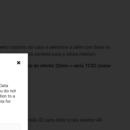
âmetro máximo do cabo e selecione a série com base no
da largura da corrente para a altura interior).
Ø máx. do cabo do cliente 22mm = série TC32 (maior
 Data
ou do not
ion to a
ta for
80 mm da dimensão X2 para obter o raio exterior AR