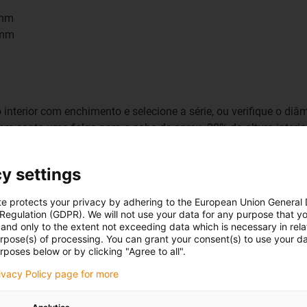
2mm
 mm
nterior com enchimento e selecione a série, ou verifique o di
onta uma folga para o cabo de aprox. 20% da altura interior e 
n: TC32 = 28mm | TC42 = 38mm | TC56 = 50mm Exemplo: max. 
y settings
te protects your privacy by adhering to the European Union General
 Regulation (GDPR). We will not use your data for any purpose that y
and only to the extent not exceeding data which is necessary in relat
urpose(s) of processing. You can grant your consent(s) to use your da
rposes below or by clicking "Agree to all".
rivacy Policy page for more
do espaço de instalação disponível do raio exterior. Subtraia 
te, consulte a tabela da dimensão X2 da série correspondente.