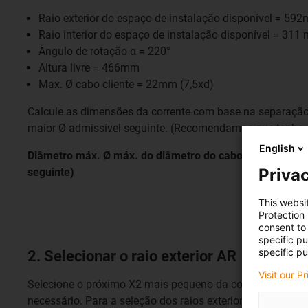
Raio exterior do espaço de instalação disponível = 59
Raio interior do espaço de instalação disponível = 311
Ângulo de rotação α = 220°
Altura livre = 466mm
Max. Ø cabo cliente = 22mm (7,5xd)
Calcule as dimensões da corrente com base na separação i
maior Ø admissível seguinte. (Recomendamos que tenha em c
English
Diâmetro máx. Ø máx. do diâmetro do cabo twisterchai
Privac
seguinte)
This websi
Protection
consent to 
specific p
specific pu
2. Selecionar o raio exterior AR
Visit our P
Selecione o próximo X2 mais pequeno da corrente a partir 
necessário. Para a seleção dos raios exteriores da corren