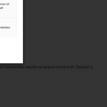
ences on
all
websites
lor selecionado resulta na largura máxima Bi. Seleção a