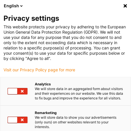
English
Selecione o local de entrega
Privacy settings
A seleção da página do país/região pode influenciar vários
factores
This website protects your privacy by adhering to the European
Union General Data Protection Regulation (GDPR). We will not
use your data for any purpose that you do not consent to and
Ver todas as localizações
only to the extent not exceeding data which is necessary in
relation to a specific purpose(s) of processing. You can grant
your consent(s) to use your data for specific purposes below or
Ir para www.igus.com
by clicking "Agree to all".
Visit our Privacy Policy page for more
(0)
Analytics
We will store data in an aggregated form about visitors
and their experiences on our website. We use this data
to fix bugs and improve the experience for all visitors.
Página inicial igus Portugal
iset
Conjunto completo E4.1
Remarketing
We will store data to show you our advertisements
iSet E4.1 | Curso: 8 - 24m
(only ours) on other websites relevant to your
interests.