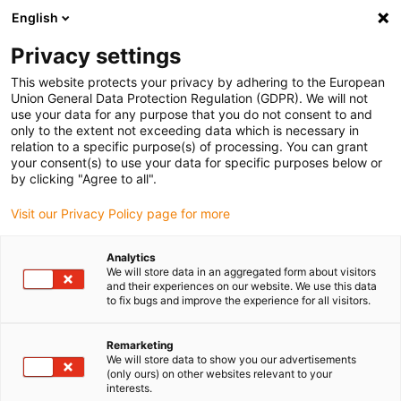
English
Selecione o local de entrega
Privacy settings
A seleção da página do país/região pode influenciar vários
factores
This website protects your privacy by adhering to the European
Union General Data Protection Regulation (GDPR). We will not
use your data for any purpose that you do not consent to and
Ver todas as localizações
only to the extent not exceeding data which is necessary in
relation to a specific purpose(s) of processing. You can grant
your consent(s) to use your data for specific purposes below or
Ir para www.igus.com
by clicking "Agree to all".
Visit our Privacy Policy page for more
(0)
Analytics
We will store data in an aggregated form about visitors
and their experiences on our website. We use this data
to fix bugs and improve the experience for all visitors.
Página inicial igus Portugal
Funcionamento silencioso e adequadas para salas limpas
Sistema T3
Remarketing
We will store data to show you our advertisements
(only ours) on other websites relevant to your
interests.