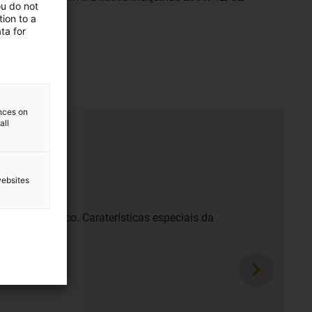
ou do not
ion to a
ta for
ences on
all
websites
nto telescópico. Caraterísticas especiais da