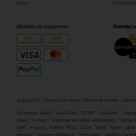
Feiras
Portal de t
Métodos de pagamento
Prémios
Livro de 
PRÉ-
CONTA
PAGAMENTO
CLIENTE
©
igus, 2026
Proteção de dados
Política de cookies
Canal 
Os termos "Apiro", "AutoChain", "CFRIP", "chainflex", "chainge"
chain", "e-chain", "sistemas de calhas articuladas", "calhas 
skin", "e-spool", "fixflex", "flizz", "i.Cee", "ibow", "igear", ig
plastics", "motion polímeros", "motionary", "plastics for lon