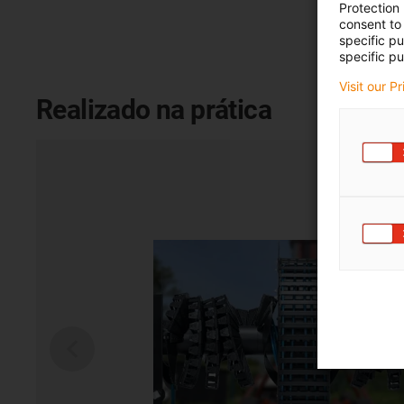
Protection
consent to 
specific p
specific pu
Visit our P
Realizado na prática