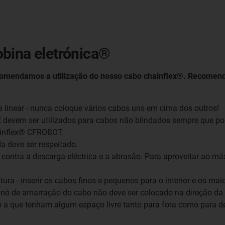
obina eletrónica®
ecomendamos a utilização do nosso cabo chainflex®. Recome
 linear - nunca coloque vários cabos uns em cima dos outros!
 devem ser utilizados para cabos não blindados sempre que pos
ainflex® CFROBOT.
a deve ser respeitado.
s contra a descarga eléctrica e a abrasão. Para aproveitar ao má
ura - inserir os cabos finos e pequenos para o interior e os maio
 nó de amarração do cabo não deve ser colocado na direção da 
a que tenham algum espaço livre tanto para fora como para den