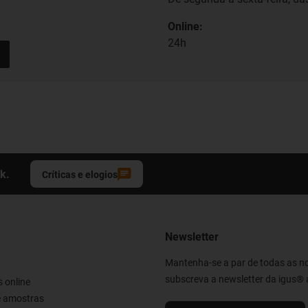
Online:
24h
k.
Críticas e elogios
Newsletter
Mantenha-se a par de todas as n
subscreva a newsletter da igus® 
 online
e amostras