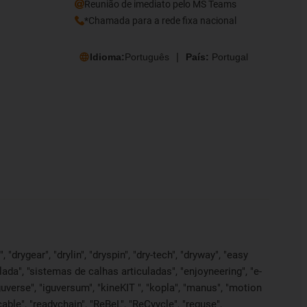
Reunião de imediato pelo MS Teams
*Chamada para a rede fixa nacional
Idioma:
Português
País:
Portugal
"drygear", "drylin", "dryspin", "dry-tech", "dryway", "easy
lada", "sistemas de calhas articuladas", "enjoyneering", "e-
", "iguverse", "iguversum", "kineKIT ", "kopla", "manus", "motion
able", "readychain", "ReBeL", "ReCyycle", "reguse",