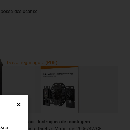
 possa deslocar-se.
Descarregar agora (PDF)
Documentação - Instruções de montagem
 Data
de acordo com a Diretiva Máquinas 2006/42/CE