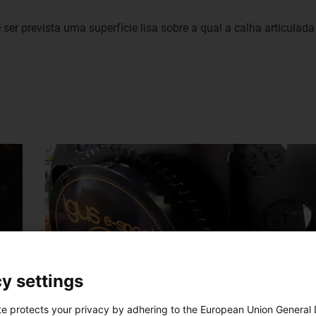
er prevista uma superfície lisa sobre a qual a calha articulada
y settings
te protects your privacy by adhering to the European Union General