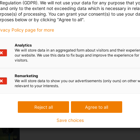
 Regulation (GDPR). We will not use your data for any purpose that y
and only to the extent not exceeding data which is necessary in relat
urpose(s) of processing. You can grant your consent(s) to use your da
rposes below or by clicking "Agree to all".
rivacy Policy page for more
Analytics
We will store data in an aggregated form about visitors and their experi
our website. We use this data to fix bugs and improve the experience for 
visitors.
Remarketing
Máquina de enrolar móvel
We will store data to show you our advertisements (only ours) on other 
relevant to your interests.
A bobina eletrónica é utilizada em sistemas de enrolame
bobina eletrónica: economiza espaço e é durável.
Reject all
Agree to all
Mais informações
Save choices