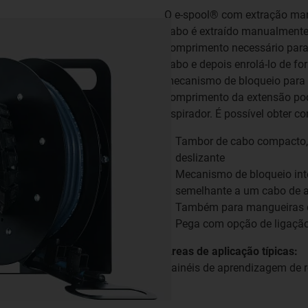
O e-spool® com extração man
cabo é extraído manualmente.
comprimento necessário para 
cabo e depois enrolá-lo de f
mecanismo de bloqueio para 
comprimento da extensão po
aspirador. É possível obter 
Tambor de cabo compacto,
deslizante
Mecanismo de bloqueio inte
semelhante a um cabo de a
Também para mangueiras de
Pega com opção de ligação 
Áreas de aplicação típicas:
Painéis de aprendizagem de r