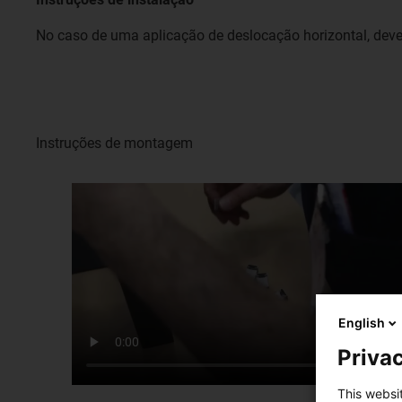
No caso de uma aplicação de deslocação horizontal, deve s
Instruções de montagem
English
Privac
This websi