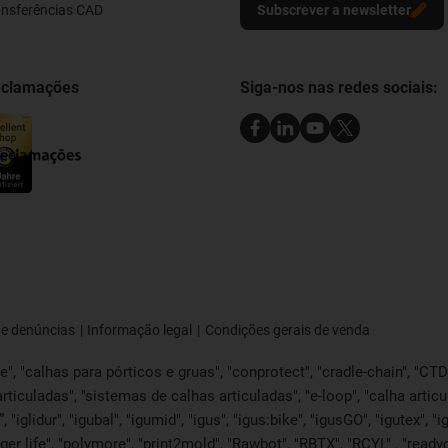
ransferências CAD
Subscrever a newsletter
reclamações
Siga-nos nas redes sociais:
de denúncias
Informação legal
Condições gerais de venda
, "calhas para pórticos e gruas", "conprotect", "cradle-chain", "CTD", 
articuladas", "sistemas de calhas articuladas", "e-loop", "calha articu
lide”, "iglidur", "igubal", "igumid", "igus", "igus:bike", "igusGO", "igutex
ger life", "polymore", "print2mold", "Rawbot", "RBTX", "RCYL" , "readyc