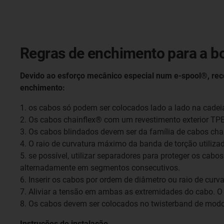
Regras de enchimento para a b
Devido ao esforço mecânico especial num e-spool®, r
enchimento:
1. os cabos só podem ser colocados lado a lado na cadeia
2. Os cabos chainflex® com um revestimento exterior TPE
3. Os cabos blindados devem ser da família de cabos ch
4. O raio de curvatura máximo da banda de torção utilizad
5. se possível, utilizar separadores para proteger os cabo
alternadamente em segmentos consecutivos.
6. Inserir os cabos por ordem de diâmetro ou raio de curvat
7. Aliviar a tensão em ambas as extremidades do cabo. O
8. Os cabos devem ser colocados no twisterband de modo 
Instruções de instalação