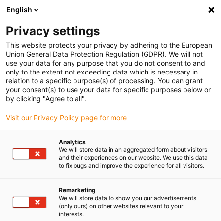
English
Selecione o local de entrega
Privacy settings
A seleção da página do país/região pode influenciar vários
factores
This website protects your privacy by adhering to the European
Union General Data Protection Regulation (GDPR). We will not
use your data for any purpose that you do not consent to and
Ver todas as localizações
only to the extent not exceeding data which is necessary in
relation to a specific purpose(s) of processing. You can grant
your consent(s) to use your data for specific purposes below or
Ir para www.igus.com
by clicking "Agree to all".
Visit our Privacy Policy page for more
(0)
Analytics
We will store data in an aggregated form about visitors
and their experiences on our website. We use this data
to fix bugs and improve the experience for all visitors.
Página inicial igus Portugal
Calhas articuladas pequenas para pequenos espaços de instalação
E2 mini
Remarketing
We will store data to show you our advertisements
(only ours) on other websites relevant to your
interests.