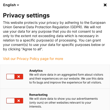
English
Selecione o local de entrega
Privacy settings
A seleção da página do país/região pode influenciar vários
factores
This website protects your privacy by adhering to the European
Union General Data Protection Regulation (GDPR). We will not
use your data for any purpose that you do not consent to and
Ver todas as localizações
only to the extent not exceeding data which is necessary in
relation to a specific purpose(s) of processing. You can grant
your consent(s) to use your data for specific purposes below or
Ir para www.igus.com
by clicking "Agree to all".
Visit our Privacy Policy page for more
(0)
Analytics
We will store data in an aggregated form about visitors
and their experiences on our website. We use this data
to fix bugs and improve the experience for all visitors.
Página inicial igus Portugal
Novos produtos
Novos acessórios para a E21
Remarketing
We will store data to show you our advertisements
(only ours) on other websites relevant to your
Novos acessórios para as
interests.