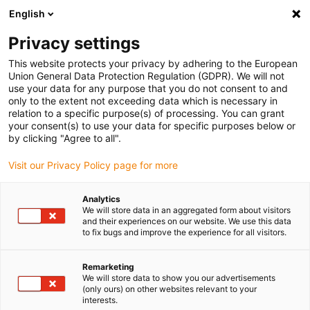
English
Selecione o local de entrega
Privacy settings
A seleção da página do país/região pode influenciar vários
factores
This website protects your privacy by adhering to the European
Union General Data Protection Regulation (GDPR). We will not
use your data for any purpose that you do not consent to and
Ver todas as localizações
only to the extent not exceeding data which is necessary in
relation to a specific purpose(s) of processing. You can grant
your consent(s) to use your data for specific purposes below or
Ir para www.igus.com
by clicking "Agree to all".
Visit our Privacy Policy page for more
(0)
Analytics
We will store data in an aggregated form about visitors
and their experiences on our website. We use this data
to fix bugs and improve the experience for all visitors.
Página inicial igus Portugal
Novos produtos
e tract
Remarketing
We will store data to show you our advertisements
Sistema de retração de
(only ours) on other websites relevant to your
interests.