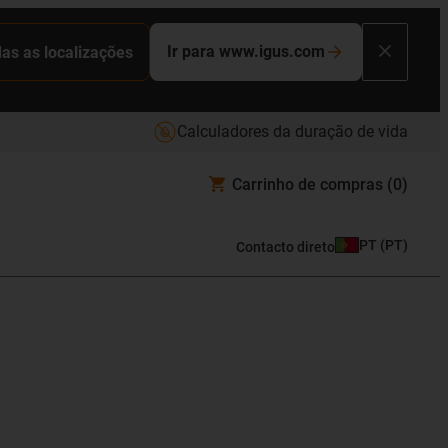
Ir para www.igus.com
das as localizações
Calculadores da duração de vida
Carrinho de compras
(0)
PT
(
PT
)
Contacto direto