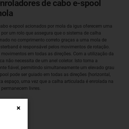
nroladores de cabo e-spool
mola
cabo e-spool acionados por mola da igus oferecem uma
a por um rolo que assegura que o sistema de calha
ionado no comprimento correto graças a uma mola de
isterband é responsável pelos movimentos de rotação.
e movimentos em todas as direções. Com a utilização da
ca não necessita de um anel coletor. Isto torna a
nte fiável, permitindo simultaneamente um elevado grau
spool pode ser guiado em todas as direções (horizontal,
za espaço, uma vez que a calha articulada é enrolada na
s permanecem livres.