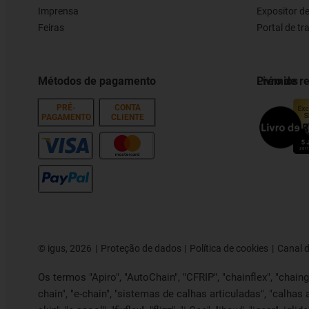
Imprensa
Expositor d
Feiras
Portal de t
Métodos de pagamento
Prémios
Livro de 
PRÉ-
CONTA
PAGAMENTO
CLIENTE
©
igus, 2026
Proteção de dados
Política de cookies
Canal 
Os termos "Apiro", "AutoChain", "CFRIP", "chainflex", "chainge"
chain", "e-chain", "sistemas de calhas articuladas", "calhas 