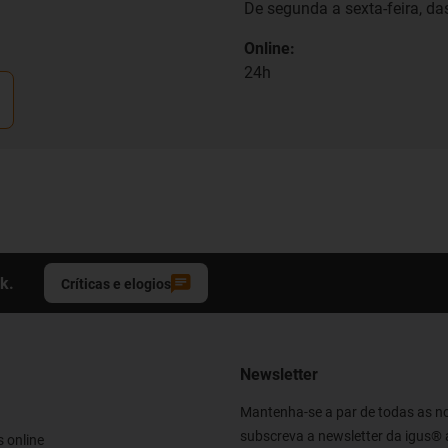
De segunda a sexta-feira, das
Online:
24h
k.
Críticas e elogios
Newsletter
Mantenha-se a par de todas as n
subscreva a newsletter da igus® 
 online