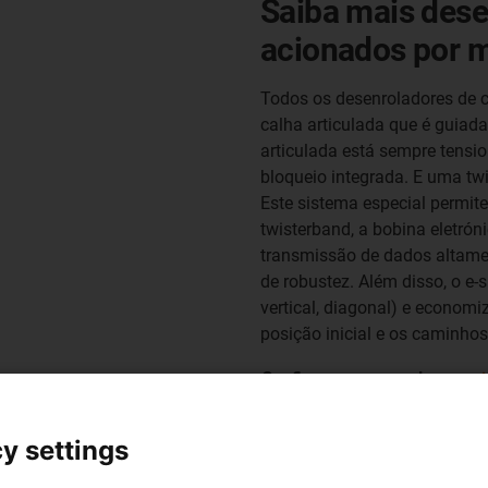
Saiba mais dese
acionados por 
Todos os desenroladores de 
calha articulada que é guiad
articulada está sempre tens
bloqueio integrada. E uma tw
Este sistema especial permit
twisterband, a bobina eletróni
transmissão de dados altame
de robustez. Além disso, o e-
vertical, diagonal) e economi
posição inicial e os caminho
Configurar o e-spool
agora
y settings