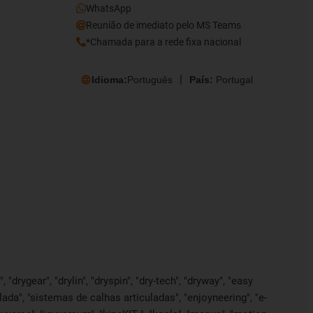
WhatsApp
Reunião de imediato pelo MS Teams
*Chamada para a rede fixa nacional
Idioma:
Português
País:
Portugal
"drygear", "drylin", "dryspin", "dry-tech", "dryway", "easy
lada", "sistemas de calhas articuladas", "enjoyneering", "e-