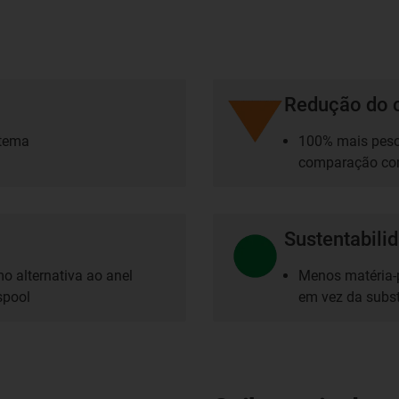
Redução do 
stema
100% mais peso 
comparação com
Sustentabili
o alternativa ao anel
Menos matéria-p
spool
em vez da subst