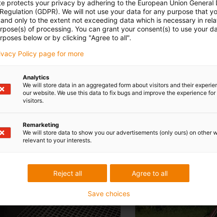
te protects your privacy by adhering to the European Union General
 Regulation (GDPR). We will not use your data for any purpose that y
 com os e-spool
and only to the extent not exceeding data which is necessary in relat
urpose(s) of processing. You can grant your consent(s) to use your da
rposes below or by clicking "Agree to all".
rivacy Policy page for more
Analytics
We will store data in an aggregated form about visitors and their experi
our website. We use this data to fix bugs and improve the experience for 
visitors.
Remarketing
We will store data to show you our advertisements (only ours) on other 
relevant to your interests.
Reject all
Agree to all
Save choices