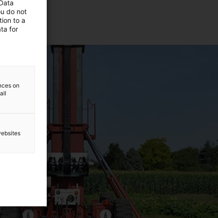
 Data
ou do not
ion to a
ta for
ences on
all
websites