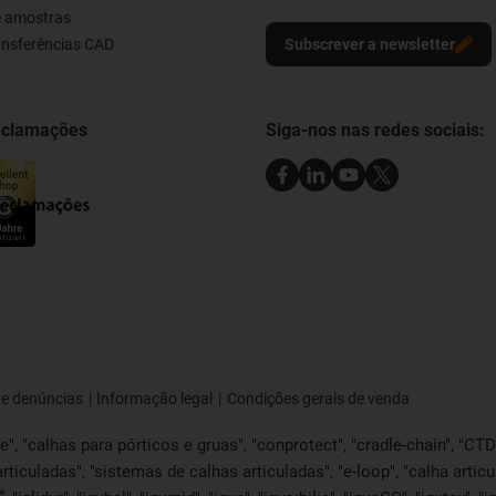
e amostras
ransferências CAD
Subscrever a newsletter
reclamações
Siga-nos nas redes sociais:
de denúncias
Informação legal
Condições gerais de venda
, "calhas para pórticos e gruas", "conprotect", "cradle-chain", "CTD", 
articuladas", "sistemas de calhas articuladas", "e-loop", "calha articu