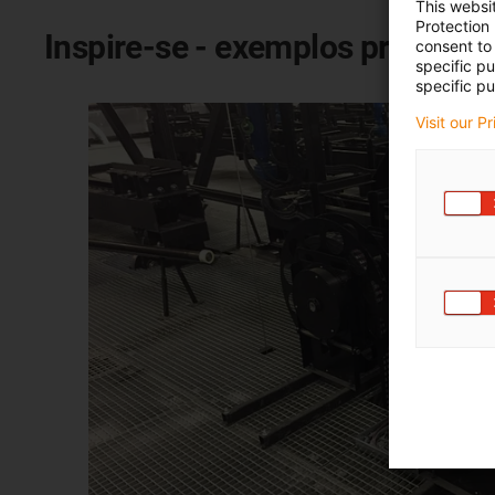
This websi
Protection
Inspire-se - exemplos práticos
consent to 
specific p
specific pu
Visit our P