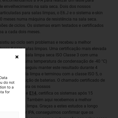
, encomendámos a IPA para realizar um teste para
de envelhecimento na sala seca. Dois dos nossos
rticuladas para salas limpas, o E6.J e o sistema e-skin
 10 meses numa máquina de resistência na sala seca.
es de ciclos. Os sistemas eram testados e certificados
mpa a cada dois meses.
esistiu ao ciclo sem problemas e recebeu a melhor
Classe 4 para salas limpas. Uma certificação mais elevada
ente de teste (sala limpa seca ISO Classe 3 com uma
corresponde a uma temperatura de condensação de -40 °C)
pa. A E6.J conseguiu manter este resultado durante 4
 classe de sala limpa e terminou com a classe ISO 5, o
 Data
 para a produção de baterias. O chamado certificado de
ou do not
comendamos para os nossos
ion to a
ta for
s e-skin soft
e
E14
, certifica os sistemas após 15
s em sala seca. Também aqui recebemos a melhor
sível para sala limpa. Graças a estes estudos a longo
ituto Fraunhofer IPA, conseguimos confirmar que os