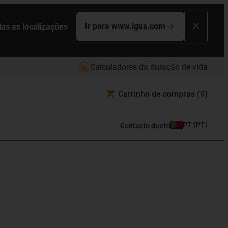
Ir para www.igus.com
das as localizações
Calculadores da duração de vida
Carrinho de compras
(0)
PT
(
PT
)
Contacto direto