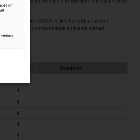
rticuladas são seguros para a automação nas salas secas
ences on
 muito baixas.
all
ara salas limpas SKS28, e-skin flat e E6 possuem
 para sala limpa com humidade ambiente normal.
websites
Resultado
4
4
4
4
4
4