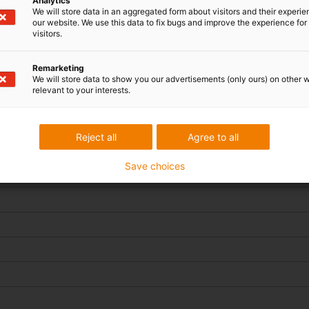
Analytics
nossos sistemas de calhas a
We will store data in an aggregated form about visitors and their experi
e têm emissões de partículas
our website. We use this data to fix bugs and improve the experience for 
visitors.
Nota:
As calhas articuladas p
certificação de classe ISO 1
Remarketing
We will store data to show you our advertisements (only ours) on other 
relevant to your interests.
Reject all
Agree to all
na sala limpa seca, parâmetros de teste
Save choices