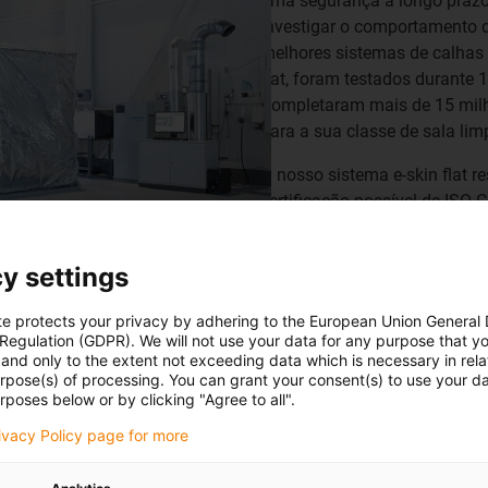
uma segurança a longo prazo
investigar o comportamento 
melhores sistemas de calhas a
flat, foram testados durante
Completaram mais de 15 milhõ
para a sua classe de sala li
O nosso sistema e-skin flat r
certificação possível de ISO 
não é possível porque o ambi
humidade relativa <1%, que 
y settings
não está suficientemente lim
meses, mas depois diminuiu a
te protects your privacy by adhering to the European Union General
que é um resultado muito bom
 Regulation (GDPR). We will not use your data for any purpose that y
pré-envelhecimento, que en
and only to the extent not exceeding data which is necessary in relat
urpose(s) of processing. You can grant your consent(s) to use your da
sistemas de calhas articulada
rposes below or by clicking "Agree to all".
milhões de ciclos e 10 mese
rivacy Policy page for more
certificação ISO Classe 4 pos
PA
prazo e certificações do Inst