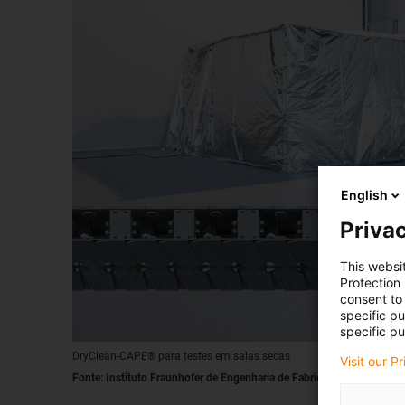
English
Privac
This websi
Protection
consent to 
specific p
specific pu
DryClean-CAPE® para testes em salas secas
Visit our P
Fonte: Instituto Fraunhofer de Engenharia de Fabrico e Automação I