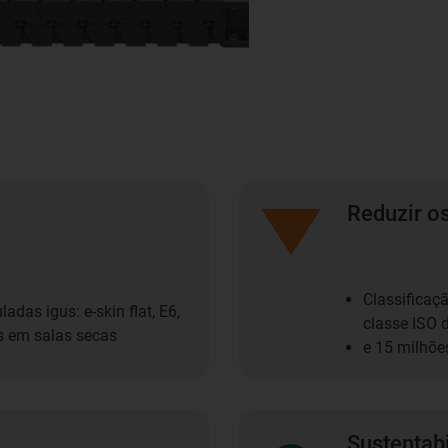
Reduzir o
Classificaç
das igus: e-skin flat, E6,
classe ISO 
s em salas secas
e 15 milhõe
Sustentab