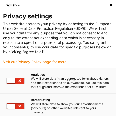
English
Selecione o local de entrega
Privacy settings
A seleção da página do país/região pode influenciar vários
factores
This website protects your privacy by adhering to the European
Union General Data Protection Regulation (GDPR). We will not
use your data for any purpose that you do not consent to and
Ver todas as localizações
only to the extent not exceeding data which is necessary in
relation to a specific purpose(s) of processing. You can grant
your consent(s) to use your data for specific purposes below or
Ir para www.igus.com
by clicking "Agree to all".
Visit our Privacy Policy page for more
(0)
Analytics
We will store data in an aggregated form about visitors
and their experiences on our website. We use this data
to fix bugs and improve the experience for all visitors.
Página inicial igus Portugal
Tipos de aplicações
Aplicações deslizantes cursos longos
Remarketing
We will store data to show you our advertisements
(only ours) on other websites relevant to your
Aplicações deslizantes
interests.