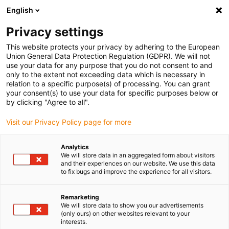
English
Selecione o local de entrega
Privacy settings
A seleção da página do país/região pode influenciar vários
factores
This website protects your privacy by adhering to the European
Union General Data Protection Regulation (GDPR). We will not
use your data for any purpose that you do not consent to and
Ver todas as localizações
only to the extent not exceeding data which is necessary in
relation to a specific purpose(s) of processing. You can grant
Ir para www.igus.com
your consent(s) to use your data for specific purposes below or
by clicking "Agree to all".
(0)
Visit our Privacy Policy page for more
Analytics
We will store data in an aggregated form about visitors
Página inicial igus Portugal
wiki
and their experiences on our website. We use this data
Cálculo de comprimentos e pré-tensão
to fix bugs and improve the experience for all visitors.
Remarketing
Cálculo do comprimento
We will store data to show you our advertisements
(only ours) on other websites relevant to your
interests.