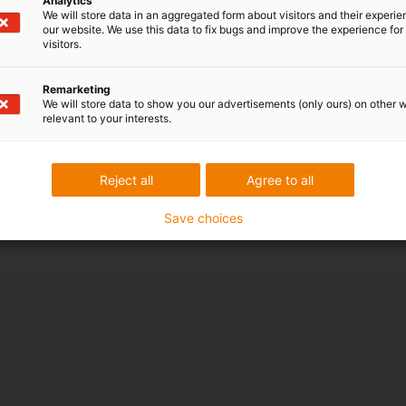
Analytics
We will store data in an aggregated form about visitors and their experi
our website. We use this data to fix bugs and improve the experience for 
visitors.
Visão geral das aplicações com sistemas multiaxiai
Remarketing
We will store data to show you our advertisements (only ours) on other 
relevant to your interests.
Reject all
Agree to all
Save choices