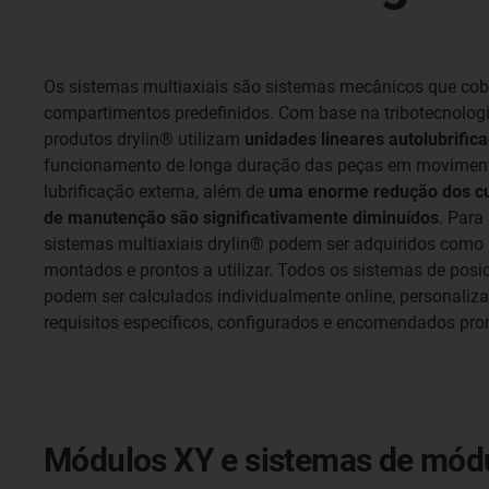
Os sistemas multiaxiais são sistemas mecânicos que co
compartimentos predefinidos. Com base na tribotecnolog
produtos drylin® utilizam
unidades lineares autolubrific
funcionamento de longa duração das peças em movimen
lubrificação externa, além de
uma enorme redução dos cu
de manutenção são significativamente diminuídos
. Para
sistemas multiaxiais drylin® podem ser adquiridos como 
montados e prontos a utilizar. Todos os sistemas de po
podem ser calculados individualmente online, personali
requisitos específicos, configurados e encomendados pron
Módulos XY e sistemas de módul