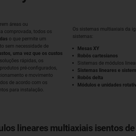
brem áreas ou
Os sistemas multiaxiais da i
ia comprovada, todos os
sistemas:
adas
o que permite um
to sem necessidade de
Mesas XY
stos,
uma vez que os custos
Robôs cartesianos
 soluções rápidas, os
Sistemas de módulos linear
produtos pré-configurados,
Sistemas lineares e siste
sicionamento e movimento
Robôs delta
zados de acordo com os
Módulos e unidades rotati
tos para instalação.
os lineares multiaxiais isentos 