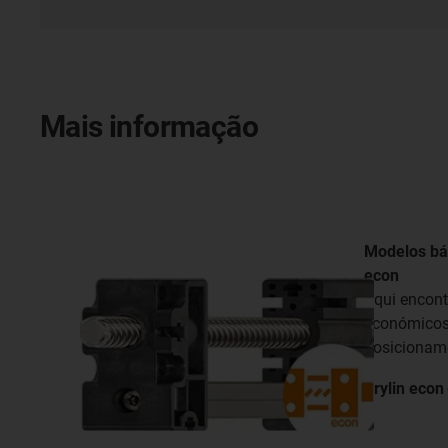
Mais informação
Modelos bá
econ
Aqui encont
económicos 
posicioname
drylin
econ