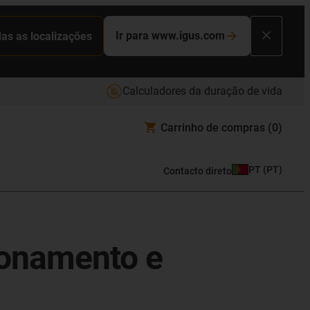
Ir para www.igus.com
das as localizações
Calculadores da duração de vida
Carrinho de compras
(0)
PT
(
PT
)
Contacto direto
ionamento e