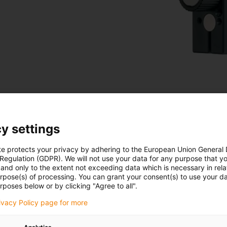
ntes
y settings
te protects your privacy by adhering to the European Union General
 Regulation (GDPR). We will not use your data for any purpose that y
and only to the extent not exceeding data which is necessary in relat
urpose(s) of processing. You can grant your consent(s) to use your da
Mais aplicações com sistemas 
rposes below or by clicking "Agree to all".
rivacy Policy page for more
Encontre mais exemplos de aplicações bem-sucedidas 
multiaxiais drylin®.