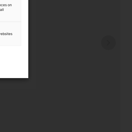
ences on
all
s
websites