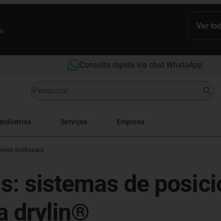
Ver to
es
Consulta rápida via chat WhatsApp
Indústrias
Serviços
Empresa
ares multiaxiais
is: sistemas de posic
 drylin®