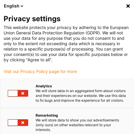
English
Selecione o local de entrega
Privacy settings
A seleção do país/região pode influenciar vários
fatores, tais como preço, opções de envio e
This website protects your privacy by adhering to the European
disponibilidade de produtos.
Union General Data Protection Regulation (GDPR). We will not
use your data for any purpose that you do not consent to and
Ir para
only to the extent not exceeding data which is necessary in
Ver todas as localizações
www.igus.com
relation to a specific purpose(s) of processing. You can grant
your consent(s) to use your data for specific purposes below or
by clicking "Agree to all".
search
(
0
)
Visit our Privacy Policy page for more
search
Página Inicial
...
Analytics
We will store data in an aggregated form about visitors
Casquilho de polímero iglidur® com lábio de vedação
and their experiences on our website. We use this data
Casquilho de polímero
to fix bugs and improve the experience for all visitors.
iglidur® com lábio de
Remarketing
vedação
We will store data to show you our advertisements
(only ours) on other websites relevant to your
interests.