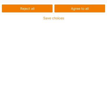
Reject all
Agree to all
Save choices
1
de
2
Bucha de polímero com vedante de eixo
radial de encaixe
Veda em contacto com o eixo
Pode ser fabricado com diferentes tipos
de vedante
Versão de temperatura elevada disponível
Anel de vedação fabricado a partir de
fluorelastómero