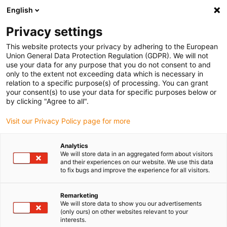
English
Selecione o local de entrega
Privacy settings
A seleção do país/região pode influenciar vários
fatores, tais como preço, opções de envio e
This website protects your privacy by adhering to the European
disponibilidade de produtos.
Union General Data Protection Regulation (GDPR). We will not
use your data for any purpose that you do not consent to and
Ir para
only to the extent not exceeding data which is necessary in
Ver todas as localizações
www.igus.com
relation to a specific purpose(s) of processing. You can grant
your consent(s) to use your data for specific purposes below or
by clicking "Agree to all".
search
(
0
)
Visit our Privacy Policy page for more
search
Página Inicial
Novidades de 2023: kopla
Analytics
We will store data in an aggregated form about visitors
kopla
and their experiences on our website. We use this data
to fix bugs and improve the experience for all visitors.
Remarketing
Configurar, projetar, simular -
We will store data to show you our advertisements
crie rápida e facilmente seu
(only ours) on other websites relevant to your
interests.
próprio configurador online