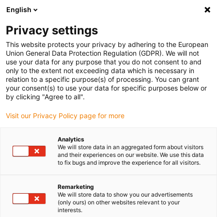
English
Selecione o local de entrega
Privacy settings
A seleção do país/região pode influenciar vários
fatores, tais como preço, opções de envio e
This website protects your privacy by adhering to the European
disponibilidade de produtos.
Union General Data Protection Regulation (GDPR). We will not
use your data for any purpose that you do not consent to and
Ir para
only to the extent not exceeding data which is necessary in
Ver todas as localizações
www.igus.com
relation to a specific purpose(s) of processing. You can grant
your consent(s) to use your data for specific purposes below or
by clicking "Agree to all".
search
(
0
)
Visit our Privacy Policy page for more
search
Página Inicial
...
H-Bot
Analytics
We will store data in an aggregated form about visitors
and their experiences on our website. We use this data
to fix bugs and improve the experience for all visitors.
Remarketing
We will store data to show you our advertisements
(only ours) on other websites relevant to your
interests.