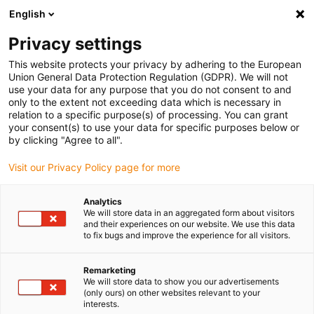
English
Selecione o local de entrega
Privacy settings
A seleção da página do país/região pode influenciar vários
factores
This website protects your privacy by adhering to the European
Union General Data Protection Regulation (GDPR). We will not
use your data for any purpose that you do not consent to and
Ver todas as localizações
only to the extent not exceeding data which is necessary in
relation to a specific purpose(s) of processing. You can grant
your consent(s) to use your data for specific purposes below or
Ir para www.igus.com
by clicking "Agree to all".
Visit our Privacy Policy page for more
(0)
Analytics
We will store data in an aggregated form about visitors
and their experiences on our website. We use this data
to fix bugs and improve the experience for all visitors.
Página inicial igus Portugal
Produtos
Identificação da peça original
Remarketing
We will store data to show you our advertisements
(only ours) on other websites relevant to your
interests.