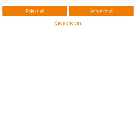
Reject all
Agree to all
Save choices
Identificação da peça original
Como reconhecer uma e-chain® da igus®?
1
Todas as peças individuais estão etiquetadas com o
respetivo número de peça
2
Todas as peças individuais têm um logótipo da igus®
3
Carimbo de data