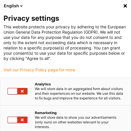
English
Selecione o local de entrega
Privacy settings
A seleção da página do país/região pode influenciar vários
factores
This website protects your privacy by adhering to the European
Union General Data Protection Regulation (GDPR). We will not
use your data for any purpose that you do not consent to and
Ver todas as localizações
only to the extent not exceeding data which is necessary in
relation to a specific purpose(s) of processing. You can grant
your consent(s) to use your data for specific purposes below or
Ir para www.igus.com
by clicking "Agree to all".
Visit our Privacy Policy page for more
(0)
Analytics
We will store data in an aggregated form about visitors
and their experiences on our website. We use this data
to fix bugs and improve the experience for all visitors.
Página inicial igus Portugal
Guias
Perfis C standard
Remarketing
We will store data to show you our advertisements
Perfis C
(only ours) on other websites relevant to your
interests.