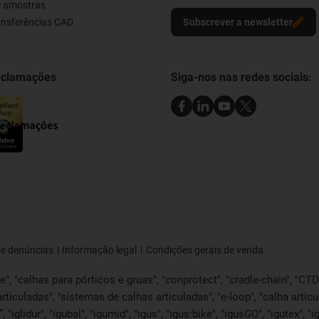
e amostras
ransferências CAD
Subscrever a newsletter
reclamações
Siga-nos nas redes sociais:
de denúncias
Informação legal
Condições gerais de venda
, "calhas para pórticos e gruas", "conprotect", "cradle-chain", "CTD", 
articuladas", "sistemas de calhas articuladas", "e-loop", "calha articu
lide”, "iglidur", "igubal", "igumid", "igus", "igus:bike", "igusGO", "igutex