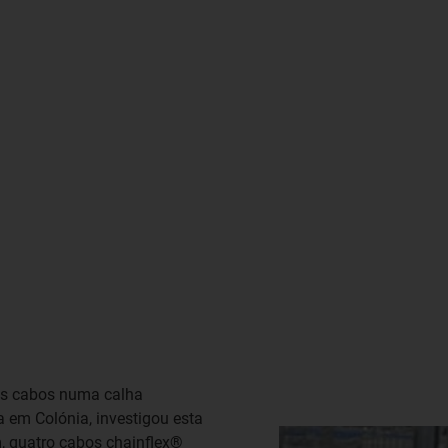
os cabos numa calha
a em Colónia, investigou esta
im, quatro cabos chainflex®