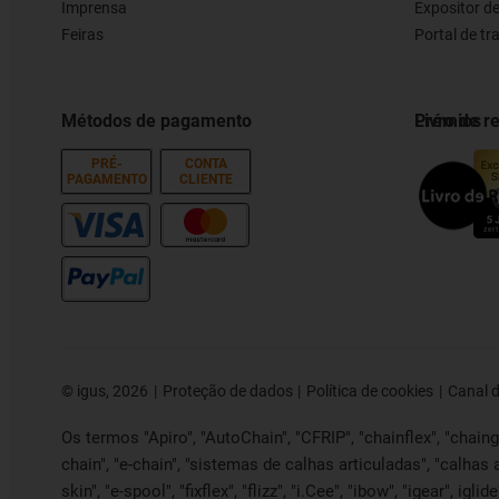
Imprensa
Expositor d
Feiras
Portal de t
Métodos de pagamento
Prémios
Livro de 
PRÉ-
CONTA
PAGAMENTO
CLIENTE
©
igus, 2026
Proteção de dados
Política de cookies
Canal 
Os termos "Apiro", "AutoChain", "CFRIP", "chainflex", "chainge"
chain", "e-chain", "sistemas de calhas articuladas", "calhas 
skin", "e-spool", "fixflex", "flizz", "i.Cee", "ibow", "igear", ig