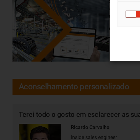
São efectuado
ciclos de ens
estações de e
O laboratório
articuladas
Aconselhamento personalizado
Terei todo o gosto em esclarecer as su
Ricardo Carvalho
Inside sales engineer