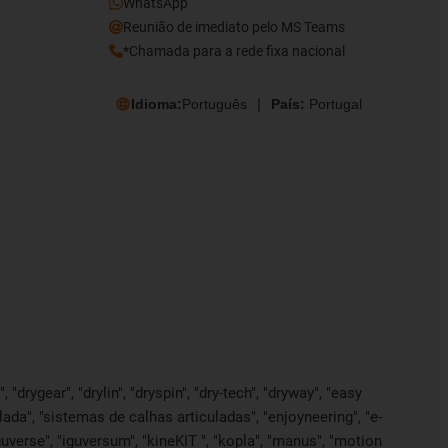
WhatsApp
Reunião de imediato pelo MS Teams
*Chamada para a rede fixa nacional
Idioma:
Português
País:
Portugal
"drygear", "drylin", "dryspin", "dry-tech", "dryway", "easy
lada", "sistemas de calhas articuladas", "enjoyneering", "e-
", "iguverse", "iguversum", "kineKIT ", "kopla", "manus", "motion