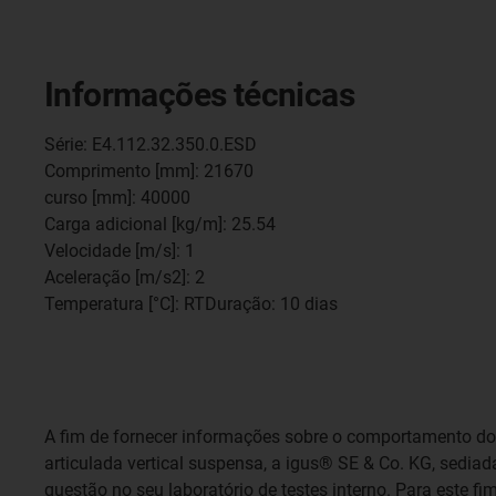
Informações técnicas
Série: E4.112.32.350.0.ESD
Comprimento [mm]: 21670
curso [mm]: 40000
Carga adicional [kg/m]: 25.54
Velocidade [m/s]: 1
Aceleração [m/s2]: 2
Temperatura [°C]: RTDuração: 10 dias
A fim de fornecer informações sobre o comportamento d
articulada vertical suspensa, a igus® SE & Co. KG, sediad
questão no seu laboratório de testes interno. Para este f