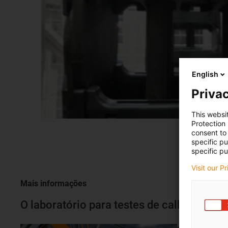
English
Privac
This websi
Protection
consent to 
specific p
specific pu
Visit our P
Mais informações
O laboratório para testes de calhas artic