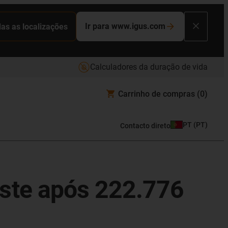
Ir para www.igus.com
das as localizações
Calculadores da duração de vida
Carrinho de compras
(0)
PT
(
PT
)
Contacto direto
ste após 222.776