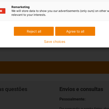
s mais de três mil milhões de
aio por ano num total de 180
Remarketing
We will store data to show you our advertisements (only ours) on other 
nsaio.
relevant to your interests.
 para testes de calhas
Reject all
Agree to all
Save choices
as questões
Envios e consultas
Pessoalmente:
De segunda a sexta-feira, das