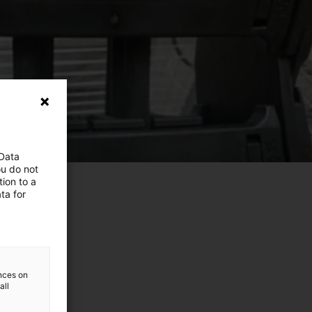
 Data
ou do not
ion to a
ta for
ences on
all