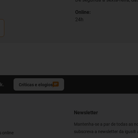
Online:
24h
k.
Críticas e elogios
Newsletter
Mantenha-se a par de todas as n
subscreva a newsletter da igus® 
 online