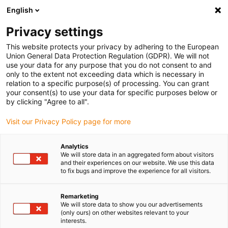
English
Selecione o local de entrega
Privacy settings
A seleção da página do país/região pode influenciar vários
factores
This website protects your privacy by adhering to the European
Union General Data Protection Regulation (GDPR). We will not
use your data for any purpose that you do not consent to and
Ver todas as localizações
only to the extent not exceeding data which is necessary in
relation to a specific purpose(s) of processing. You can grant
your consent(s) to use your data for specific purposes below or
Ir para www.igus.com
by clicking "Agree to all".
Visit our Privacy Policy page for more
(0)
Analytics
We will store data in an aggregated form about visitors
and their experiences on our website. We use this data
to fix bugs and improve the experience for all visitors.
Página inicial igus Portugal
Laboratório de testes
Teste de comparação das calhas E4.42, E4.48L e 3500
Remarketing
We will store data to show you our advertisements
(only ours) on other websites relevant to your
e-chain®- Teste de
interests.