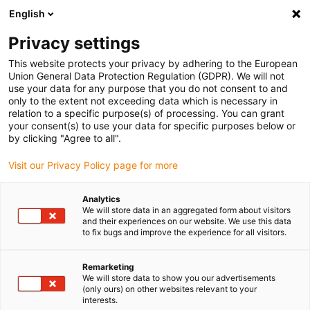
English
Selecione o local de entrega
Privacy settings
A seleção da página do país/região pode influenciar vários
factores
This website protects your privacy by adhering to the European
Union General Data Protection Regulation (GDPR). We will not
use your data for any purpose that you do not consent to and
Ver todas as localizações
only to the extent not exceeding data which is necessary in
relation to a specific purpose(s) of processing. You can grant
your consent(s) to use your data for specific purposes below or
Ir para www.igus.com
by clicking "Agree to all".
Visit our Privacy Policy page for more
(0)
Analytics
We will store data in an aggregated form about visitors
and their experiences on our website. We use this data
to fix bugs and improve the experience for all visitors.
Página inicial igus Portugal
Laboratório de testes
Teste com e spool em palcos e teatros
Remarketing
We will store data to show you our advertisements
(only ours) on other websites relevant to your
Design especial da igus®
interests.