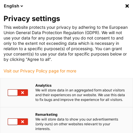
English
Selecione o local de entrega
Privacy settings
A seleção da página do país/região pode influenciar vários
factores
This website protects your privacy by adhering to the European
Union General Data Protection Regulation (GDPR). We will not
use your data for any purpose that you do not consent to and
Ver todas as localizações
only to the extent not exceeding data which is necessary in
relation to a specific purpose(s) of processing. You can grant
your consent(s) to use your data for specific purposes below or
Ir para www.igus.com
by clicking "Agree to all".
Visit our Privacy Policy page for more
(0)
Analytics
We will store data in an aggregated form about visitors
and their experiences on our website. We use this data
to fix bugs and improve the experience for all visitors.
Página inicial igus Portugal
Laboratório de testes
Terminais de fixação rígidos
Remarketing
We will store data to show you our advertisements
(only ours) on other websites relevant to your
Suporte de montagem
interests.