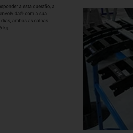
esponder a esta questão, a
senvolvida® com a sua
o dias, ambas as calhas
6 kg.