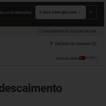
Ir para www.igus.com
das as localizações
Calculadores da duração de vida
Carrinho de compras
(0)
PT
(
PT
)
Contacto direto
 descaimento