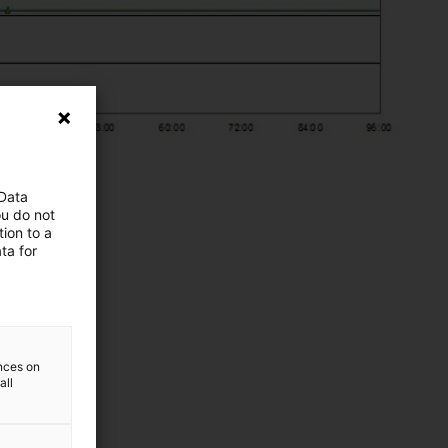
 Data
ou do not
ion to a
ta for
ences on
all