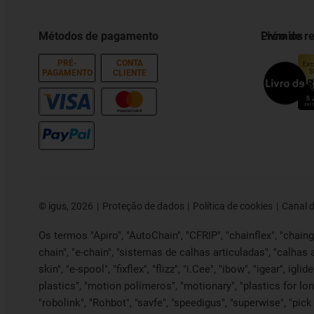
Métodos de pagamento
Prémios
Livro de 
PRÉ-
CONTA
PAGAMENTO
CLIENTE
©
igus, 2026
Proteção de dados
Política de cookies
Canal 
Os termos "Apiro", "AutoChain", "CFRIP", "chainflex", "chainge"
chain", "e-chain", "sistemas de calhas articuladas", "calhas 
skin", "e-spool", "fixflex", "flizz", "i.Cee", "ibow", "igear", ig
plastics", "motion polímeros", "motionary", "plastics for lon
"robolink", "Rohbot", "savfe", "speedigus", "superwise", "pick 