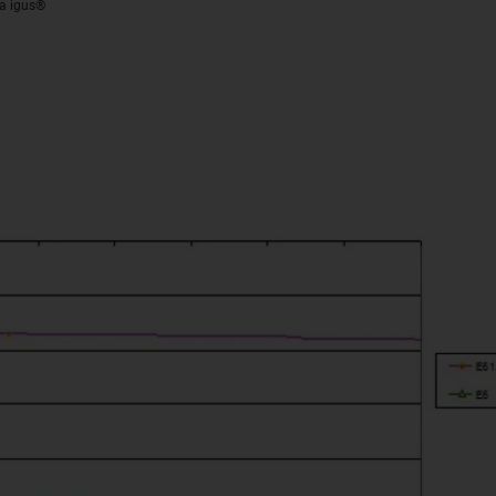
da igus®