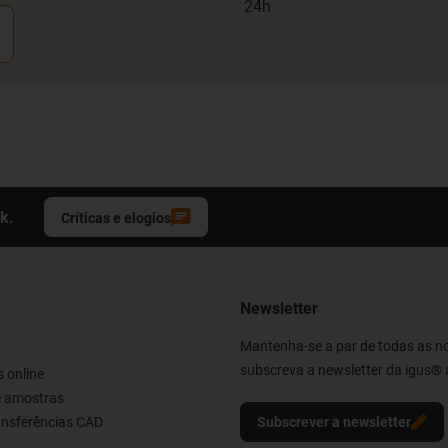
24h
k.
Críticas e elogios
Newsletter
Mantenha-se a par de todas as n
subscreva a newsletter da igus® 
 online
e amostras
ransferências CAD
Subscrever a newsletter