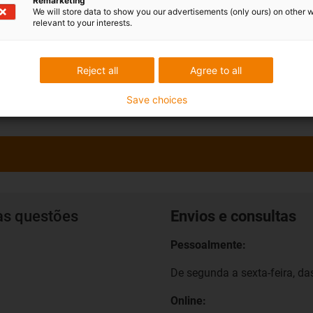
Remarketing
We will store data to show you our advertisements (only ours) on other 
relevant to your interests.
 para testes de calhas
Reject all
Agree to all
Save choices
as questões
Envios e consultas
Pessoalmente:
De segunda a sexta-feira, das
Online: