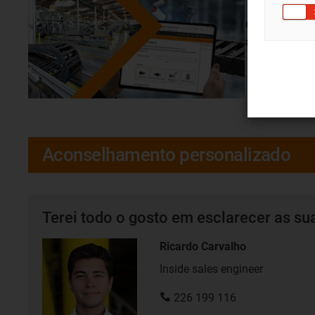
O laboratório
articuladas
Aconselhamento personalizado
Terei todo o gosto em esclarecer as su
Ricardo Carvalho
Inside sales engineer
226 199 116