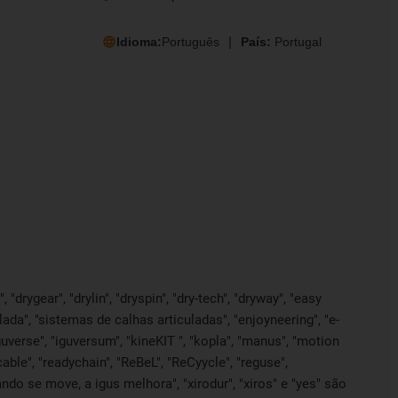
Idioma:
Português
País:
Portugal
"drygear", "drylin", "dryspin", "dry-tech", "dryway", "easy
lada", "sistemas de calhas articuladas", "enjoyneering", "e-
", "iguverse", "iguversum", "kineKIT ", "kopla", "manus", "motion
able", "readychain", "ReBeL", "ReCyycle", "reguse",
quando se move, a igus melhora", "xirodur", "xiros" e "yes" são