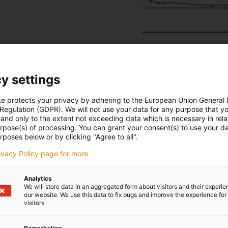
y settings
dizer após 96 horas
E61.29: 18 mm, E6.29: 49 mm
te protects your privacy by adhering to the European Union General
 Regulation (GDPR). We will not use your data for any purpose that y
and only to the extent not exceeding data which is necessary in relat
urpose(s) of processing. You can grant your consent(s) to use your da
rposes below or by clicking "Agree to all".
rivacy Policy page for more
uladas
Analytics
We will store data in an aggregated form about visitors and their experi
our website. We use this data to fix bugs and improve the experience for 
s mais de três mil milhões de
visitors.
aio por ano num total de 180
nsaio.