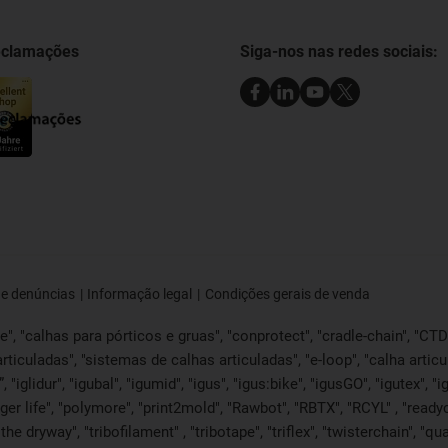
reclamações
Siga-nos nas redes sociais:
de denúncias
Informação legal
Condições gerais de venda
, "calhas para pórticos e gruas", "conprotect", "cradle-chain", "CTD", 
articuladas", "sistemas de calhas articuladas", "e-loop", "calha articu
lide”, "iglidur", "igubal", "igumid", "igus", "igus:bike", "igusGO", "igutex
ger life", "polymore", "print2mold", "Rawbot", "RBTX", "RCYL" , "readyc
the dryway", "tribofilament" , "tribotape", "triflex", "twisterchain", "