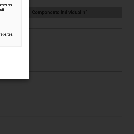
ences on
all
Componente individual nº
TR.XX.001
TR.XX.002
websites
TR.XX.003
TR.XX.004
TR.XX.006
3803