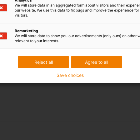
Analytics
We will store data in an aggregated form about visitors and their experi
our website. We use this data to fix bugs and improve the experience for 
Designação
visitors.
terminal de fixação
Remarketing
 terminal de fixação
We will store data to show you our advertisements (only ours) on other 
relevant to your interests.
s
ão
Reject all
Agree to all
ra de fixação
Save choices
ange