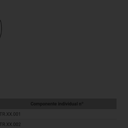
Componente individual nº
TR.XX.001
TR.XX.002