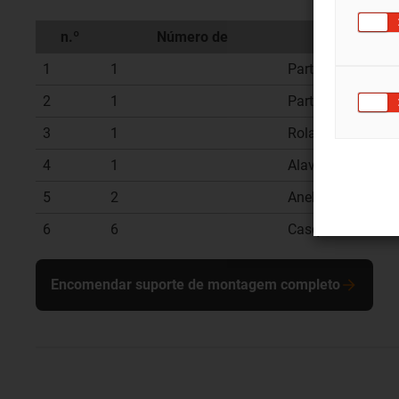
n.º
Número de
1
1
Parte inferior do 
2
1
Parte superior do
3
1
Rolamentos axiai
4
1
Alavanca de tens
5
2
Anel da abraçadei
6
6
Casquilho com fl
Encomendar suporte de montagem completo