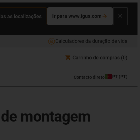
Ir para www.igus.com
das as localizações
Calculadores da duração de vida
Carrinho de compras
(0)
PT
(
PT
)
Contacto direto
te de montagem