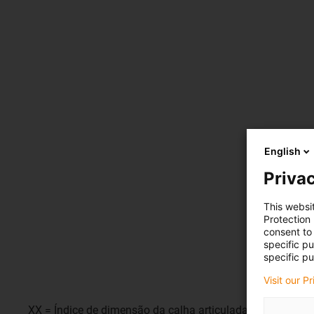
English
Privac
This websi
Protection
consent to 
specific p
specific pu
Visit our P
XX = Índice de dimensão da calha articulada® (por exempl