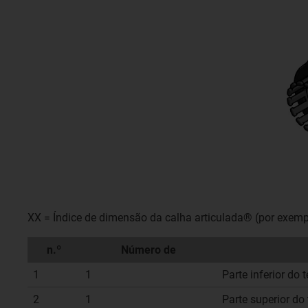
XX = Índice de dimensão da calha articulada® (por exempl
n.º
Número de
1
1
Parte inferior do 
2
1
Parte superior do