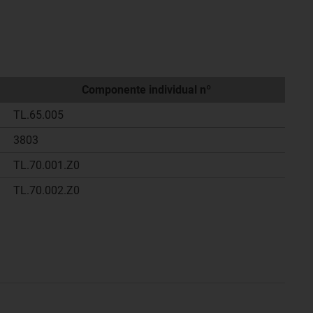
Componente individual nº
TL.65.005
3803
TL.70.001.Z0
TL.70.002.Z0