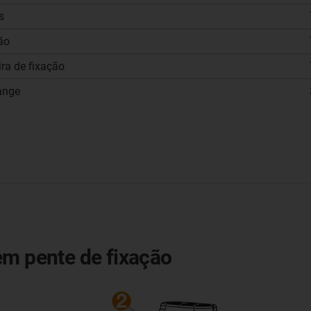
s
ão
ra de fixação
ange
em pente de fixação