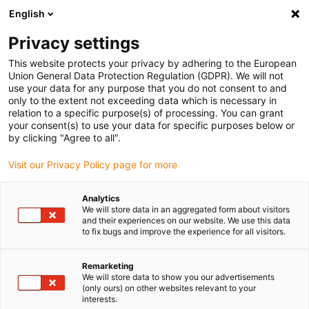
English
Selecione o local de entrega
Privacy settings
A seleção da página do país/região pode influenciar vários
factores
This website protects your privacy by adhering to the European
Union General Data Protection Regulation (GDPR). We will not
use your data for any purpose that you do not consent to and
Ver todas as localizações
only to the extent not exceeding data which is necessary in
relation to a specific purpose(s) of processing. You can grant
Ir para www.igus.com
your consent(s) to use your data for specific purposes below or
by clicking "Agree to all".
(0)
Visit our Privacy Policy page for more
Analytics
We will store data in an aggregated form about visitors
Página inicial igus Portugal
Produtos
and their experiences on our website. We use this data
Calhas articuladas 3D condutoras eletrostáticas
to fix bugs and improve the experience for all visitors.
Remarketing
Calhas articuladas 3D
We will store data to show you our advertisements
(only ours) on other websites relevant to your
interests.