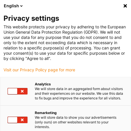
English
Selecione o local de entrega
Privacy settings
A seleção da página do país/região pode influenciar vários
factores
This website protects your privacy by adhering to the European
Union General Data Protection Regulation (GDPR). We will not
use your data for any purpose that you do not consent to and
Ver todas as localizações
only to the extent not exceeding data which is necessary in
relation to a specific purpose(s) of processing. You can grant
your consent(s) to use your data for specific purposes below or
Ir para www.igus.com
by clicking "Agree to all".
Visit our Privacy Policy page for more
(0)
Analytics
We will store data in an aggregated form about visitors
and their experiences on our website. We use this data
to fix bugs and improve the experience for all visitors.
Página inicial igus Portugal
Produtos
Abraçadeiras de fixação Cobot
Remarketing
We will store data to show you our advertisements
(only ours) on other websites relevant to your
Abraçadeiras de fixação
interests.