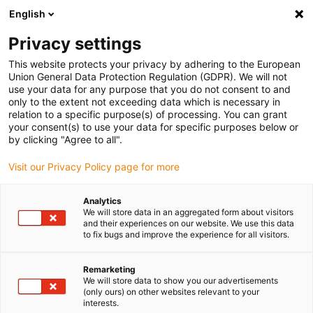
English
Selecione o local de entrega
Privacy settings
A seleção da página do país/região pode influenciar vários
factores
This website protects your privacy by adhering to the European
Union General Data Protection Regulation (GDPR). We will not
use your data for any purpose that you do not consent to and
Ver todas as localizações
only to the extent not exceeding data which is necessary in
relation to a specific purpose(s) of processing. You can grant
your consent(s) to use your data for specific purposes below or
Ir para www.igus.com
by clicking "Agree to all".
Visit our Privacy Policy page for more
(0)
Analytics
We will store data in an aggregated form about visitors
and their experiences on our website. We use this data
to fix bugs and improve the experience for all visitors.
Página inicial igus Portugal
Configurador online
Configuradores de sistemas para robôs
Remarketing
We will store data to show you our advertisements
(only ours) on other websites relevant to your
interests.