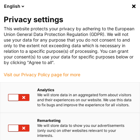
English
Selecione o local de entrega
Privacy settings
A seleção da página do país/região pode influenciar vários
factores
This website protects your privacy by adhering to the European
Union General Data Protection Regulation (GDPR). We will not
use your data for any purpose that you do not consent to and
Ver todas as localizações
only to the extent not exceeding data which is necessary in
relation to a specific purpose(s) of processing. You can grant
your consent(s) to use your data for specific purposes below or
Ir para www.igus.com
by clicking "Agree to all".
Visit our Privacy Policy page for more
(0)
Analytics
We will store data in an aggregated form about visitors
and their experiences on our website. We use this data
to fix bugs and improve the experience for all visitors.
Página inicial igus Portugal
wiki
Plágio
Remarketing
We will store data to show you our advertisements
calha articulada - original
(only ours) on other websites relevant to your
interests.