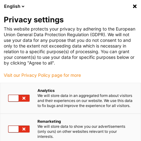
English
Selecione o local de entrega
Privacy settings
A seleção da página do país/região pode influenciar vários
factores
This website protects your privacy by adhering to the European
Union General Data Protection Regulation (GDPR). We will not
use your data for any purpose that you do not consent to and
Ver todas as localizações
only to the extent not exceeding data which is necessary in
relation to a specific purpose(s) of processing. You can grant
Ir para www.igus.com
your consent(s) to use your data for specific purposes below or
by clicking "Agree to all".
(0)
Visit our Privacy Policy page for more
Analytics
We will store data in an aggregated form about visitors
Página inicial igus Portugal
roda dentada em plástico
and their experiences on our website. We use this data
Lista de verificação das rodas dentadas e caixas redutoras drygear
to fix bugs and improve the experience for all visitors.
Remarketing
We will store data to show you our advertisements
(only ours) on other websites relevant to your
Ir para a lista de verificação das caixas redutoras
interests.