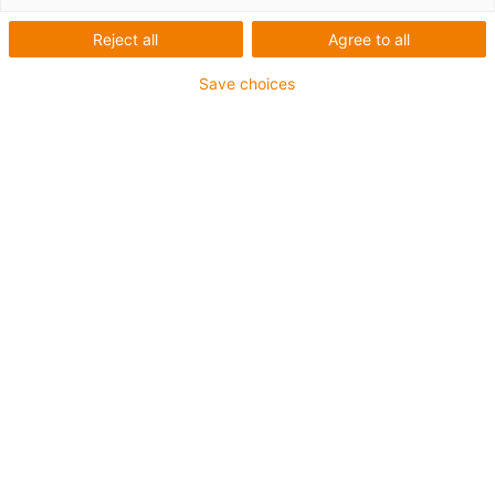
Caixas redutoras
Reject all
Agree to all
Save choices
Descarregue agora a lista de verificação para caixas
redutoras!
Ir para a lista de verificação das rodas dentadas