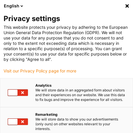
English
Selecione o local de entrega
Privacy settings
A seleção da página do país/região pode influenciar vários
factores
This website protects your privacy by adhering to the European
Union General Data Protection Regulation (GDPR). We will not
use your data for any purpose that you do not consent to and
Ver todas as localizações
only to the extent not exceeding data which is necessary in
relation to a specific purpose(s) of processing. You can grant
your consent(s) to use your data for specific purposes below or
Ir para www.igus.com
by clicking "Agree to all".
Visit our Privacy Policy page for more
(0)
Analytics
We will store data in an aggregated form about visitors
and their experiences on our website. We use this data
to fix bugs and improve the experience for all visitors.
Página inicial igus Portugal
Gama de cabos
Cabos especiais
Remarketing
We will store data to show you our advertisements
(only ours) on other websites relevant to your
interests.