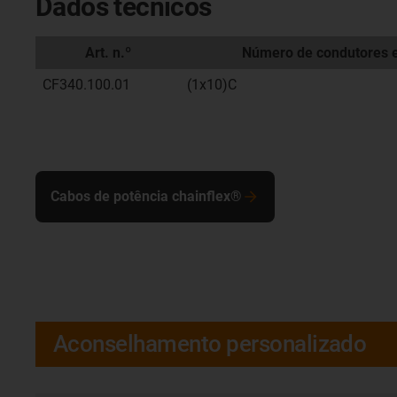
Dados técnicos
Art. n.º
Número de condutores 
CF340.100.01
(1x10)C
Cabos de potência chainflex®
Aconselhamento personalizado