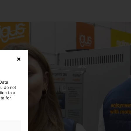
 Data
ou do not
ion to a
ta for