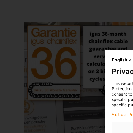
English
Privac
This websi
Protection
consent to 
specific p
specific pu
Visit our P