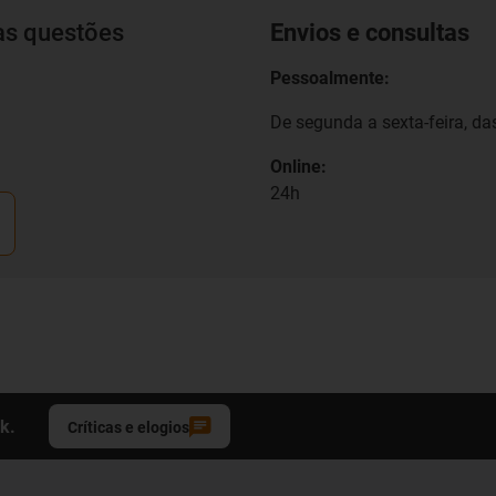
as questões
Envios e consultas
Pessoalmente:
De segunda a sexta-feira, das
Online:
24h
k.
Críticas e elogios