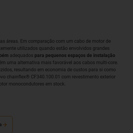
árias áreas. Em comparação com um cabo de motor de
ntemente utilizados quando estão envolvidos grandes
mbém
adequados
para pequenos espaços de instalação
uma alternativa mais favorável aos cabos multi-core.
uzidos, resultando em economia de custos para si como
novo chainflex® CF340.100.01 com revestimento exterior
otor monocondutores em stock.
a