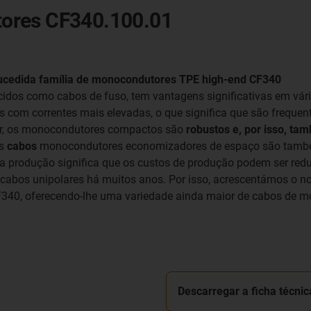
tores CF340.100.01
ucedida família de monocondutores TPE high-end CF340
cidos como cabos de fuso, tem vantagens significativas em v
s com correntes mais elevadas, o que significa que são freque
r, os monocondutores compactos são
robustos e, por isso, ta
Os
cabos
monocondutores economizadores de espaço são também 
a produção significa que os custos de produção podem ser red
m cabos unipolares há muitos anos. Por isso, acrescentámos o 
340, oferecendo-lhe uma variedade ainda maior de cabos de m
Descarregar a ficha técnic