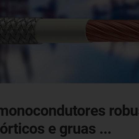
monocondutores robust
rticos e gruas ...