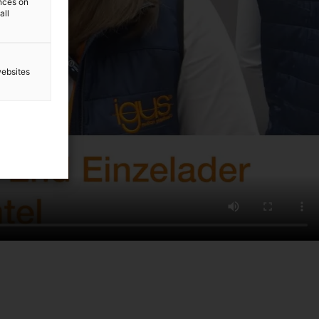
ences on
all
websites