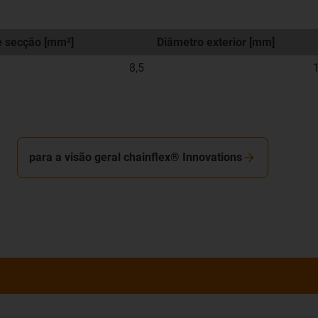
e secção [mm²]
Diâmetro exterior [mm]
8,5
para a visão geral chainflex® Innovations