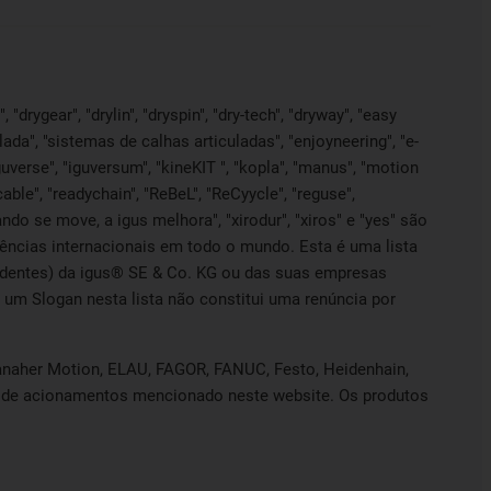
"drygear", "drylin", "dryspin", "dry-tech", "dryway", "easy
lada", "sistemas de calhas articuladas", "enjoyneering", "e-
", "iguverse", "iguversum", "kineKIT ", "kopla", "manus", "motion
able", "readychain", "ReBeL", "ReCyycle", "reguse",
quando se move, a igus melhora", "xirodur", "xiros" e "yes" são
ncias internacionais em todo o mundo. Esta é uma lista
pendentes) da igus® SE & Co. KG ou das suas empresas
um Slogan nesta lista não constitui uma renúncia por
 Danaher Motion, ELAU, FAGOR, FANUC, Festo, Heidenhain,
nte de acionamentos mencionado neste website. Os produtos