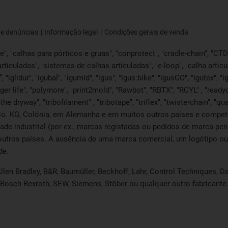
de denúncias
Informação legal
Condições gerais de venda
, "calhas para pórticos e gruas", "conprotect", "cradle-chain", "CTD", 
articuladas", "sistemas de calhas articuladas", "e-loop", "calha articu
lide”, "iglidur", "igubal", "igumid", "igus", "igus:bike", "igusGO", "igutex
ger life", "polymore", "print2mold", "Rawbot", "RBTX", "RCYL" , "readyc
the dryway", "tribofilament" , "tribotape", "triflex", "twisterchain", "
o. KG, Colónia, em Alemanha e em muitos outros países e competê
edade industrial (por ex., marcas registadas ou pedidos de marca 
outros países. A ausência de uma marca comercial, um logótipo ou 
de.
llen Bradley, B&R, Baumüller, Beckhoff, Lahr, Control Techniques,
er, Bosch Rexroth, SEW, Siemens, Stöber ou qualquer outro fabrica
.