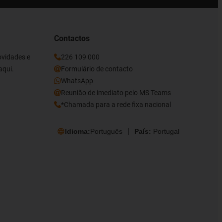
Contactos
ovidades e
226 109 000
aqui.
Formulário de contacto
WhatsApp
Reunião de imediato pelo MS Teams
*Chamada para a rede fixa nacional
Idioma:
Português
País:
Portugal