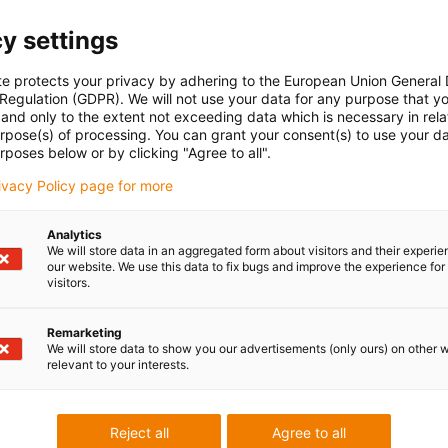
y settings
te protects your privacy by adhering to the European Union General
 Regulation (GDPR). We will not use your data for any purpose that y
and only to the extent not exceeding data which is necessary in relat
urpose(s) of processing. You can grant your consent(s) to use your da
rposes below or by clicking "Agree to all".
rivacy Policy page for more
Analytics
We will store data in an aggregated form about visitors and their experi
our website. We use this data to fix bugs and improve the experience for 
visitors.
Remarketing
We will store data to show you our advertisements (only ours) on other 
relevant to your interests.
Reject all
Agree to all