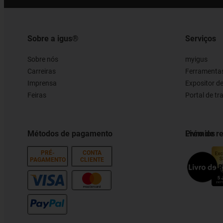
Sobre a igus®
Serviços
Sobre nós
myigus
Carreiras
Ferramentas
Imprensa
Expositor d
Feiras
Portal de t
Métodos de pagamento
Prémios
Livro de 
PRÉ-
CONTA
PAGAMENTO
CLIENTE