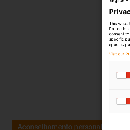
English
Privac
This websi
Protection
consent to 
specific p
specific pu
Visit our P
Aconselhamento personalizado