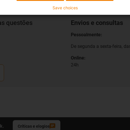
Save choices
as questões
Envios e consultas
Pessoalmente:
De segunda a sexta-feira, das
Online:
24h
k.
Críticas e elogios