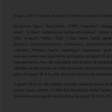
©
igus, 2026
Proteção de dados
Política de cookies
Canal 
Os termos "Apiro", "AutoChain", "CFRIP", "chainflex", "chainge"
chain", "e-chain", "sistemas de calhas articuladas", "calhas 
skin", "e-spool", "fixflex", "flizz", "i.Cee", "ibow", "igear", ig
plastics", "motion polímeros", "motionary", "plastics for lon
"robolink", "Rohbot", "savfe", "speedigus", "superwise", "pick 
marcas comerciais legalmente protegidas da igus® SE & C
representativa, mas não exaustiva, dos direitos de propri
afiliadas na Alemanha, na União Europeia, nos EUA e/ou n
parte da igus® SE & Co. KG dos seus direitos de proprieda
A igus® SE & Co. KG salienta que não vende produtos da A
Jetter, Lenze, LinMot, LTi DRiVES, Mitsubishi, NUM, Park
fornecidos pela igus® são produtos da igus® SE & Co. KG