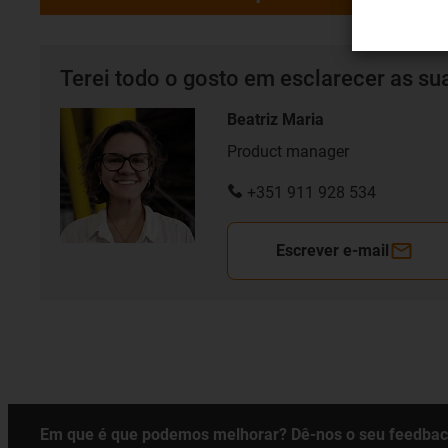
Terei todo o gosto em esclarecer as su
Beatriz Maria
Product manager
+351 911 928 534
Escrever e-mail
Em que é que podemos melhorar? Dê-nos o seu feedbac