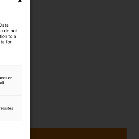
 Data
ou do not
ion to a
ta for
ences on
all
websites