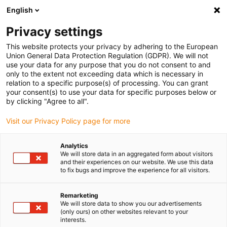
English
Selecione o local de entrega
Privacy settings
A seleção da página do país/região pode influenciar vários
factores
This website protects your privacy by adhering to the European
Union General Data Protection Regulation (GDPR). We will not
use your data for any purpose that you do not consent to and
Ver todas as localizações
only to the extent not exceeding data which is necessary in
relation to a specific purpose(s) of processing. You can grant
your consent(s) to use your data for specific purposes below or
Ir para www.igus.com
by clicking "Agree to all".
Visit our Privacy Policy page for more
(0)
Analytics
We will store data in an aggregated form about visitors
and their experiences on our website. We use this data
to fix bugs and improve the experience for all visitors.
Página inicial igus Portugal
wiki
Casquilhos deslizantes
Remarketing
We will store data to show you our advertisements
(only ours) on other websites relevant to your
interests.