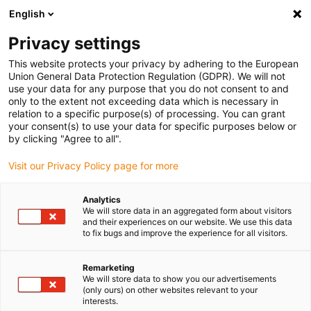
English
Selecione o local de entrega
Privacy settings
A seleção do país/região pode influenciar vários
fatores, tais como preço, opções de envio e
This website protects your privacy by adhering to the European
disponibilidade de produtos.
Union General Data Protection Regulation (GDPR). We will not
use your data for any purpose that you do not consent to and
Ir para
only to the extent not exceeding data which is necessary in
Ver todas as localizações
www.igus.com
relation to a specific purpose(s) of processing. You can grant
your consent(s) to use your data for specific purposes below or
by clicking "Agree to all".
search
(
0
)
Visit our Privacy Policy page for more
search
Página Inicial
...
Dados técnicos iglidur® P230
Analytics
We will store data in an aggregated form about visitors
Dados técnicos
and their experiences on our website. We use this data
to fix bugs and improve the experience for all visitors.
iglidur® P230
Remarketing
We will store data to show you our advertisements
(only ours) on other websites relevant to your
Dados técnicos
interests.