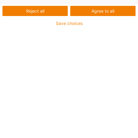
Reject all
Agree to all
igus-icon-lup
Save choices
Informações sobre o produto
Carga útil até 2,0 kg
Área de trabalho 400 x 400 x 150 mm
Graus de liberdade: 3
Velocidade: até 0,5 m/s
Repetibilidade ± 0,5 mm
Opcionalmente
disponível
Outras dimensões disponíveis sob encomenda
Sistemas de controlo
Conjunto de cabos para a cinemática de 3 eixos em 3, 5
ou 10 m
Conjuntos de calhas articuladas para DLE-RG-0002