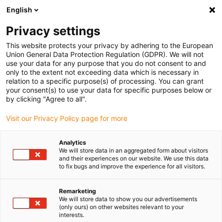
English
(0)
Privacy settings
igus-icon-arrow-right
igus-icon-arrow-right
igus-icon-arrow-right
igus-
Início
Robótica
Sistemas de módulos lineares de vários eixos
This website protects your privacy by adhering to the European
igus-icon-arrow-right
Sistemas de módulos lineares multiaxiais XYZ
Módulos lineares multiaxiais
Union General Data Protection Regulation (GDPR). We will not
| DLE-RG-0002 | Área de trabalho de 400 x 400 x 150 mm
use your data for any purpose that you do not consent to and
only to the extent not exceeding data which is necessary in
Módulos lineares multiaxiais |
relation to a specific purpose(s) of processing. You can grant
your consent(s) to use your data for specific purposes below or
DLE-RG-0002 | Área de
by clicking "Agree to all".
trabalho de 400 x 400 x 150
Visit our Privacy Policy page for more
mm
Analytics
We will store data in an aggregated form about visitors
and their experiences on our website. We use this data
to fix bugs and improve the experience for all visitors.
Remarketing
We will store data to show you our advertisements
(only ours) on other websites relevant to your
interests.