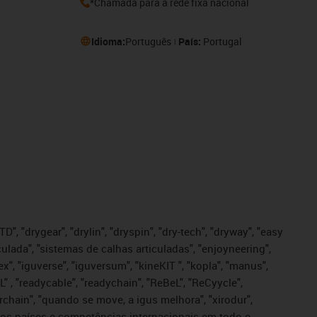
*Chamada para a rede fixa nacional
Idioma:
Português
País:
Portugal
", "drygear", "drylin", "dryspin", "dry-tech", "dryway", "easy
iculada", "sistemas de calhas articuladas", "enjoyneering",
igutex", "iguverse", "iguversum", "kineKIT ", "kopla", "manus",
L" , "readycable", "readychain", "ReBeL", "ReCyycle",
sterchain", "quando se move, a igus melhora", "xirodur",
ros países e competências internacionais em todo o