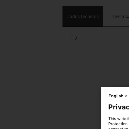
Dados técnicos
Descriç
English
Privac
This websi
Protection
consent to 