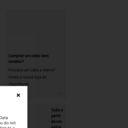
Comprar um cabo sem
conetor?
Procura um cabo a metro?
Visite a nossa loja de
chainflex®!
igus-icon-3arrow
Tudo a
partir
 Data
de um
ou do not
único
ion to a