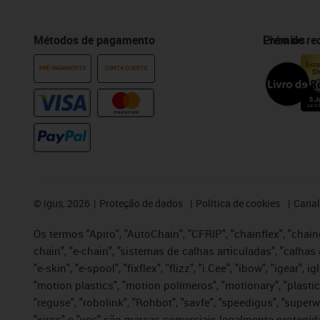
Métodos de pagamento
Prémios
Livro de r
PRÉ-PAGAMENTO
CONTA CLIENTE
©
igus, 2026
Proteção de dados
Política de cookies
Canal
Os termos "Apiro", "AutoChain", "CFRIP", "chainflex", "chaing
chain", "e-chain", "sistemas de calhas articuladas", "calhas 
"e-skin", "e-spool", "fixflex", "flizz", "i.Cee", "ibow", "igear"
"motion plastics", "motion polímeros", "motionary", "plastic
"reguse", "robolink", "Rohbot", "savfe", "speedigus", "superwi
"xiros" e "yes" são marcas comerciais legalmente proteg