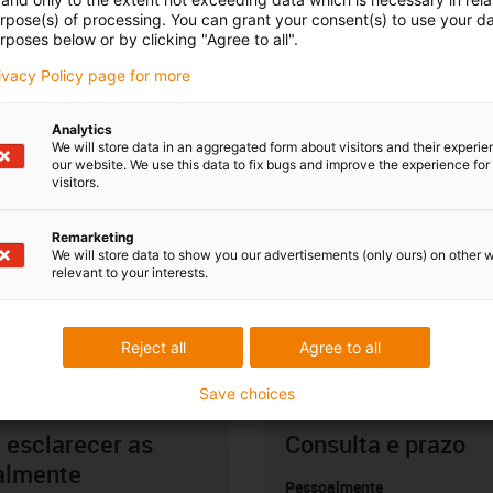
urpose(s) of processing. You can grant your consent(s) to use your da
rposes below or by clicking "Agree to all".
rivacy Policy page for more
Analytics
We will store data in an aggregated form about visitors and their experi
our website. We use this data to fix bugs and improve the experience for 
visitors.
Remarketing
We will store data to show you our advertisements (only ours) on other 
relevant to your interests.
Reject all
Agree to all
Save choices
 esclarecer as
Consulta e prazo
almente
Pessoalmente