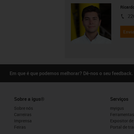
Ricard
22
igus-i
Envia
Em que é que podemos melhorar? Dê-nos o seu feedback.
Sobre a igus®
Serviços
Sobre nós
myigus
Carreiras
Ferramentas
Imprensa
Expositor d
Feiras
Portal de tr