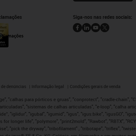
eclamações
Siga-nos nas redes sociais:
 de denúncias
Informação legal
Condições gerais de venda
e", "calhas para pórticos e gruas", "conprotect", "cradle-chain", "CTD
articuladas", "sistemas de calhas articuladas", "e-loop", "calha art
, iglide”, "iglidur", "igubal", "igumid", "igus", "igus:bike", "igusGO", "
s for longer life", "polymore", "print2mold", "Rawbot", "RBTX", "RCY
se", "pick the dryway", "tribofilament" , "tribotape", "triflex", "twi
idas da igus® SE & Co. KG, Colónia, em Alemanha e em muitos out