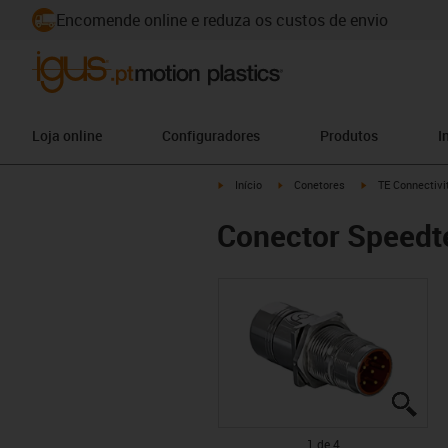
Encomende online e reduza os custos de envio
Loja online
Configuradores
Produtos
I
igus-icon-arrow-right
igus-icon-arrow-right
igus-icon-arrow-
Início
Conetores
TE Connectivit
Conector Speedte
igus
igus
igus
igus
1 de 4