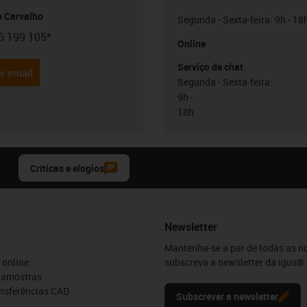
o Carvalho
Segunda - Sexta-feira: 9h - 18
6 199 105*
con-phone
Online
Serviço de chat
r email
Segunda - Sexta-feira:
9h -
18h
Críticas e elogios
Newsletter
Mantenha-se a par de todas as n
 online
subscreva a newsletter da igus® 
e amostras
ansferências CAD
Subscrever a newsletter