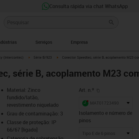
Consulta rápida via chat WhatsApp
ndústrias
Serviços
Empresa
right
igus-icon-arrow-right
igus-icon-arrow-right
y (Intercontec)
Série B/923
Conector Speedtec, série B, acoplamento M23 com
c, série B, acoplamento M23 com
igus-icon-copy-cl
Material: Zinco
Art. n.º
fundido/latão,
igus-icon-lieferzeit-dot
MAT01723490
revestimento niquelado
Isolamento e número de
Grau de contaminação: 3
pinos
Classe de proteção: IP
-icon-lupe
-icon-lupe
-icon-lupe
-icon-lupe
66/67 [ligado]
Tipo E de 6 pinos
Categoria de sobretensão: