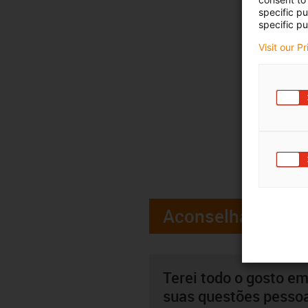
specific p
specific pu
Visit our P
Aconselhamento
Terei todo o gosto em
suas questões pesso