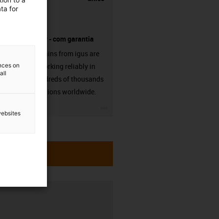
ta for
fornecedor - com garantia
Energy chains from igus are
ences on
already working reliably in
all
many hundreds of thousands
of applications worldwide.
igus-icon-3arrow
websites