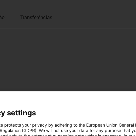
ão
Transferências
y settings
te protects your privacy by adhering to the European Union General
 Regulation (GDPR). We will not use your data for any purpose that y
and only to the extent not exceeding data which is necessary in relat