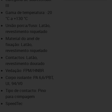
III
us-icon-arrow-right
Gama de temperatura: -20
°C a +130 °C
União porca/fuso: Latão,
revestimento niquelado
Material do anel de
fixação: Latão,
revestimento niquelado
Contactos: Latão,
revestimento dourado
Vedação: FPM/HNBR
Corpo isolante: PA 6,6/PBT,
UL 94/V0
Tipo de contacto: Pino
para crimpagem
SpeedTec