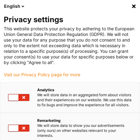
English
(0)
Privacy settings
igus-icon-arrow-right
igus-icon-arrow-right
igus-icon-arrow-right
igus-icon-arrow-right
Início
Conetores
TE Connectivity (Intercontec)
Série B/923
This website protects your privacy by adhering to the European
Union General Data Protection Regulation (GDPR). We will not
use your data for any purpose that you do not consent to and
only to the extent not exceeding data which is necessary in
Intercontec série B / 923
relation to a specific purpose(s) of processing. You can grant
your consent(s) to use your data for specific purposes below or
by clicking "Agree to all".
Visit our Privacy Policy page for more
Analytics
We will store data in an aggregated form about visitors
and their experiences on our website. We use this data
to fix bugs and improve the experience for all visitors.
Lista
Grelha
Remarketing
We will store data to show you our advertisements
(only ours) on other websites relevant to your
interests.
Quantidade de produtos
0