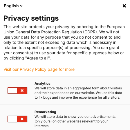
English
(0)
Privacy settings
igus-icon-arrow-right
igus-icon-arrow-right
igus-icon-arrow-right
igus-icon-arrow-right
igus-icon-arrow-ri
Início
Calhas articuladas
Acessórios
Guias
Super-guias
This website protects your privacy by adhering to the European
igus-icon-arrow-right
igus-icon-arrow-right
em alumínio
Installation sets HD
975.50.525 | Conjunto de instalação
Union General Data Protection Regulation (GDPR). We will not
Heavy Duty com perfil C
use your data for any purpose that you do not consent to and
only to the extent not exceeding data which is necessary in
975.50.525 | Conjunto de
relation to a specific purpose(s) of processing. You can grant
your consent(s) to use your data for specific purposes below or
instalação Heavy Duty com
by clicking "Agree to all".
perfil C
Visit our Privacy Policy page for more
Analytics
We will store data in an aggregated form about visitors
and their experiences on our website. We use this data
to fix bugs and improve the experience for all visitors.
Remarketing
We will store data to show you our advertisements
(only ours) on other websites relevant to your
interests.