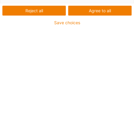
igus-icon-lup
Reject all
Agree to all
Save choices
Esta super guia em alumínio também está disponível
para o fabrico industrial com terminais de fixação
especiais para aplicações exigentes para uma ligação
segura
Os conjuntos de instalação são fixados pelo exterior, na
guia
Este consiste em:
2 abraçadeiras inferiores, alumínio
1 perfil C
2 parafusos
2 porcas deslizantes M6
2 conetores de interface M6x16