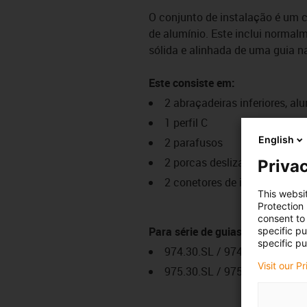
O conjunto de instalação é um 
de alumínio. Este inclui normal
sólida e alinhada de uma guia na
Este consiste em:
2 abraçadeiras inferiores, al
1 perfil C
English
2 parafusos
2 porcas deslizantes M6
Privac
2 conetores de interface M6
This websi
Protection
consent to 
Para série de guias
specific p
specific pu
974.30.SL / 974.31.SLH / 97
Visit our P
975.30.SL / 975.31.SLH / 97