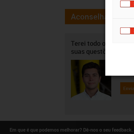
Aconselhamento
Terei todo o gosto em
suas questões pesso
Ricard
22
igus-i
Envia
Em que é que podemos melhorar? Dê-nos o seu feedback.