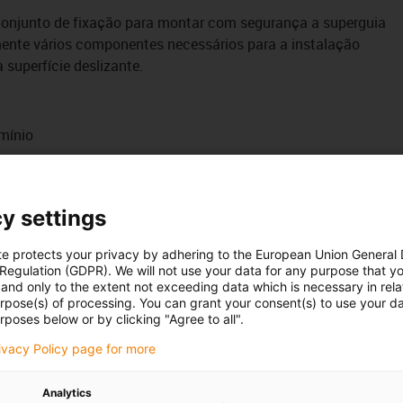
conjunto de fixação para montar com segurança a superguia
mente vários componentes necessários para a instalação
 superfície deslizante.
umínio
y settings
x16
te protects your privacy by adhering to the European Union General
 Regulation (GDPR). We will not use your data for any purpose that y
and only to the extent not exceeding data which is necessary in relat
urpose(s) of processing. You can grant your consent(s) to use your da
rposes below or by clicking "Agree to all".
4.30.SLA
rivacy Policy page for more
5.30.SLA
Analytics