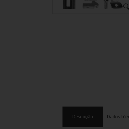
Descrição
Dados téc