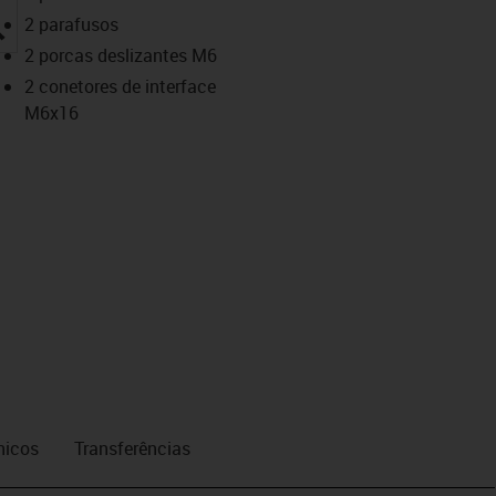
igus-icon-lupe
2 parafusos
2 porcas deslizantes M6
2 conetores de interface
M6x16
nicos
Transferências