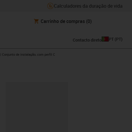
Calculadores da duração de vida
Carrinho de compras
(0)
PT
(
PT
)
Contacto direto
ow-right
| Conjunto de instalação, com perfil C
ipboard