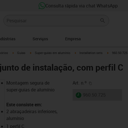
Consulta rápida via chat WhatsApp
ndústrias
Serviços
Empresa
n-arrow-right
igus-icon-arrow-right
igus-icon-arrow-right
igus-icon-arrow-right
igus-icon-arr
órios
Guias
Super-guias em alumínio
Installation sets
960.50.725 
unto de instalação, com perfil C
igus-icon-copy-cl
Montagem segura de
Art. n.º
super-guias de alumínio
igus-icon-lieferzeit
960.50.725
Este consiste em:
2 abraçadeiras inferiores,
alumínio
1 perfil C