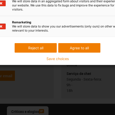
We will store data in an aggregated form about visitors and their experi
our website. We use this data to fix bugs and improve the experience for 
visitors.
Remarketing
We will store data to show you our advertisements (only ours) on other 
relevant to your interests.
 esclarecer as
Consulta e prazo
almente
Pessoalmente
Reject all
Agree to all
o Carvalho
Segunda - Sexta-feira: 9h - 18
Save choices
6 199 105*
con-phone
Online
Serviço de chat
r email
Segunda - Sexta-feira:
9h -
18h
Críticas e elogios