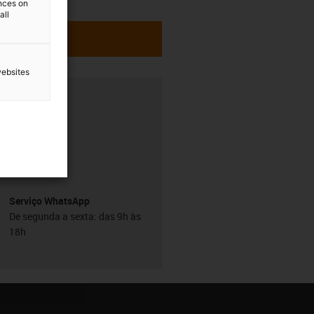
ences on
all
websites
h
Serviço WhatsApp
De segunda a sexta: das 9h às
18h