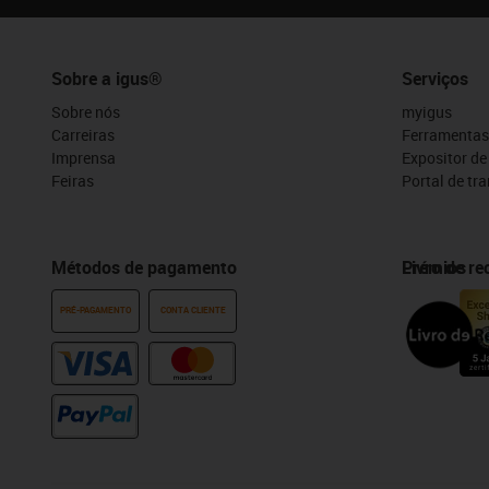
Sobre a igus®
Serviços
Sobre nós
myigus
Carreiras
Ferramentas
Imprensa
Expositor d
Feiras
Portal de tr
Métodos de pagamento
Prémios
Livro de r
PRÉ-PAGAMENTO
CONTA CLIENTE