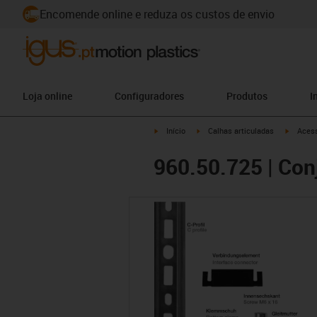
Encomende online e reduza os custos de envio
Loja online
Configuradores
Produtos
I
igus-icon-arrow-right
igus-icon-arrow-right
igus-ico
Início
Calhas articuladas
Acess
960.50.725 | Conj