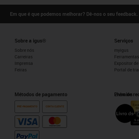
Em que é que podemos melhorar? Dê-nos o seu feedback.
Sobre a igus®
Serviços
Sobre nós
myigus
Carreiras
Ferramentas
Imprensa
Expositor d
Feiras
Portal de tr
Métodos de pagamento
Prémios
Livro de r
PRÉ-PAGAMENTO
CONTA CLIENTE