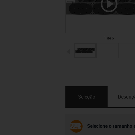
1 de 6
igus-icon-arrow-left
Seleção
Descriç
Selecione o tamanho e