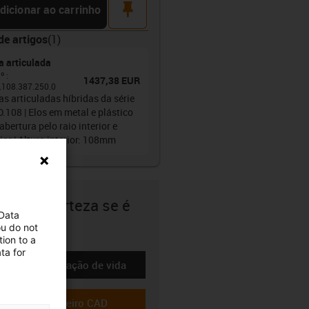
pin
dicionar ao carrinho
de artigos
(
1
)
a articulada
.º
:
1437,38 EUR
.108.387.250.0
as articuladas híbridas da série
.108 | Elos em metal e plástico
bertura pelo raio interior e
ior | Altura interior: 108mm
 tem a certeza se é
 Data
quado?
ou do not
ion to a
ta for
Calcular a duração de vida
-icon-lebensdauerrechner
Transferir ficheiro CAD
-icon-cad-dateien