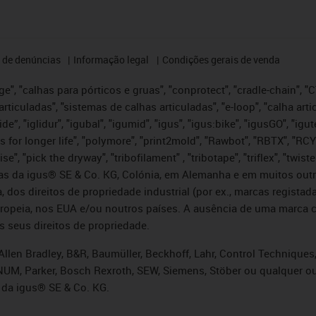
 de denúncias
Informação legal
Condições gerais de venda
e", "calhas para pórticos e gruas", "conprotect", "cradle-chain", "CTD
articuladas", "sistemas de calhas articuladas", "e-loop", "calha art
, iglide”, "iglidur", "igubal", "igumid", "igus", "igus:bike", "igusGO", "
s for longer life", "polymore", "print2mold", "Rawbot", "RBTX", "RCY
se", "pick the dryway", "tribofilament" , "tribotape", "triflex", "twi
idas da igus® SE & Co. KG, Colónia, em Alemanha e em muitos out
, dos direitos de propriedade industrial (por ex., marcas regis
ropeia, nos EUA e/ou noutros países. A ausência de uma marca c
s seus direitos de propriedade.
llen Bradley, B&R, Baumüller, Beckhoff, Lahr, Control Technique
i, NUM, Parker, Bosch Rexroth, SEW, Siemens, Stöber ou qualquer
 da igus® SE & Co. KG.