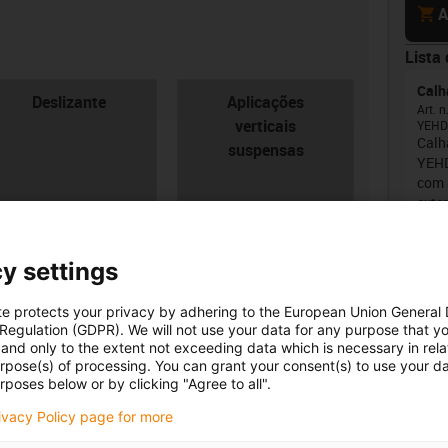
cart
A
Lista 
Calh
con-check
Deslizante
Aplicações
Art. n
verticais
YEHD
Calh
suspensas
YEHD
com a
exter
y settings
Não
te protects your privacy by adhering to the European Union General
ade
 Regulation (GDPR). We will not use your data for any purpose that y
oard
rgura interior [Bi] [mm]
Raio de curvatura [R]
and only to the extent not exceeding data which is necessary in relat
urpose(s) of processing. You can grant your consent(s) to use your da
[mm]
rposes below or by clicking "Agree to all".
87
igus
250
rivacy Policy page for more
igus