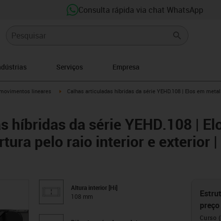
Consulta rápida via chat WhatsApp
ndústrias
Serviços
Empresa
n-arrow-right
igus-icon-arrow-right
movimentos lineares
Calhas articuladas híbridas da série YEHD.108 | Elos em metal 
s híbridas da série YEHD.108 | El
ura pelo raio interior e exterior | 
Altura interior [Hi]
Estrut
108 mm
preço
Curso 