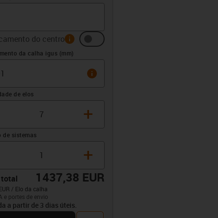
camento do centro
info
 (mm)
mento da calha igus (mm)
info
dade de elos
+
 de sistemas
+
1437,38 EUR
 total
EUR / Elo da calha
A e portes de envio
opdown-up
da a partir de 3 dias úteis.