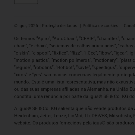
©
igus, 2026
Proteção de dados
Política de cookies
Canal
Os termos "Apiro", "AutoChain", "CFRIP", "chainflex", "chaing
chain", "e-chain", "sistemas de calhas articuladas", "calhas 
"e-skin", "e-spool", "fixflex", "flizz", "i.Cee", "ibow", "igear"
"motion plastics", "motion polímeros", "motionary", "plastic
"reguse", "robolink", "Rohbot", "savfe", "speedigus", "superwi
"xiros" e "yes" são marcas comerciais legalmente proteg
mundo. Esta é uma lista representativa, mas não exaustiva
ou das suas empresas afiliadas na Alemanha, na União Eu
constitui uma renúncia por parte da igus® SE & Co. KG do
A igus® SE & Co. KG salienta que não vende produtos da A
Heidenhain, Jetter, Lenze, LinMot, LTi DRiVES, Mitsubish
website. Os produtos fornecidos pela igus® são produtos