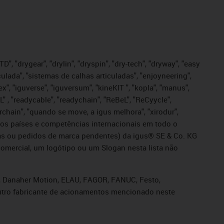
", "drygear", "drylin", "dryspin", "dry-tech", "dryway", "easy
iculada", "sistemas de calhas articuladas", "enjoyneering",
igutex", "iguverse", "iguversum", "kineKIT ", "kopla", "manus",
L" , "readycable", "readychain", "ReBeL", "ReCyycle",
sterchain", "quando se move, a igus melhora", "xirodur",
ros países e competências internacionais em todo o
tadas ou pedidos de marca pendentes) da igus® SE & Co. KG
omercial, um logótipo ou um Slogan nesta lista não
s, Danaher Motion, ELAU, FAGOR, FANUC, Festo,
 outro fabricante de acionamentos mencionado neste