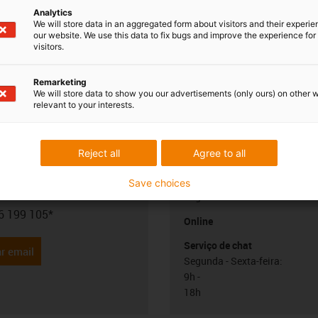
Analytics
We will store data in an aggregated form about visitors and their experi
our website. We use this data to fix bugs and improve the experience for 
visitors.
Remarketing
We will store data to show you our advertisements (only ours) on other 
relevant to your interests.
 esclarecer as
Consulta e prazo
Reject all
Agree to all
almente
Pessoalmente
Save choices
o Carvalho
Segunda - Sexta-feira: 9h - 18
6 199 105*
con-phone
Online
Serviço de chat
r email
Segunda - Sexta-feira:
9h -
18h