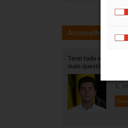
Aconselhamento
Terei todo o gosto em
suas questões pesso
Ricard
22
igus-i
Envia