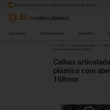
Encomende online e reduza os custos de envio
Loja online
Configuradores
Produtos
I
igus-icon-arrow-right
igus-icon-arrow-right
igus-ico
Início
Calhas articuladas
Para 
exterior | Altura interior: 108mm
Calhas articulada
plástico com abert
108mm