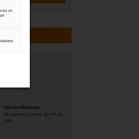
ences on
all
websites
h
Serviço WhatsApp
De segunda a sexta: das 9h às
18h