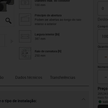
Diâmetro máx. do condutor
100 mm
Princípio de abertura
Deslo
Podem ser abertas ao longo do raio
igus-icon-lupe
igus-icon-lupe
igus-icon-lupe
igus-icon-lupe
igus-icon-lupe
igus-icon-lupe
interior e exterior
Offset
Compri
Largura interior [Bi]
387 mm
igus-icon-arrow-right
Quanti
Raio de curvatura [R]
-
250 mm
Número
-
ão
Dados técnicos
Transferências
Preço
205,34 
mais IV
igus-icon-dr
 o tipo de instalação:
saí