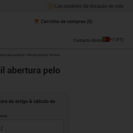
Calculadores da duração de vida
Carrinho de compras
(0)
PT
(
PT
)
Contacto direto
lo raio exterior | Altura interior: 9,4 mm
il abertura pelo
ura do artigo & cálculo do
(mm)