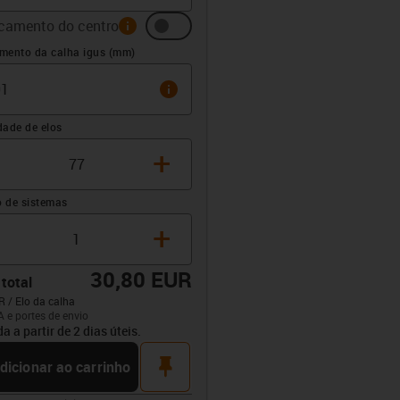
camento do centro
info
 (mm)
mento da calha igus (mm)
info
dade de elos
+
 de sistemas
+
30,80 EUR
 total
R / Elo da calha
A e portes de envio
opdown-up
da a partir de 2 dias úteis.
pin
dicionar ao carrinho