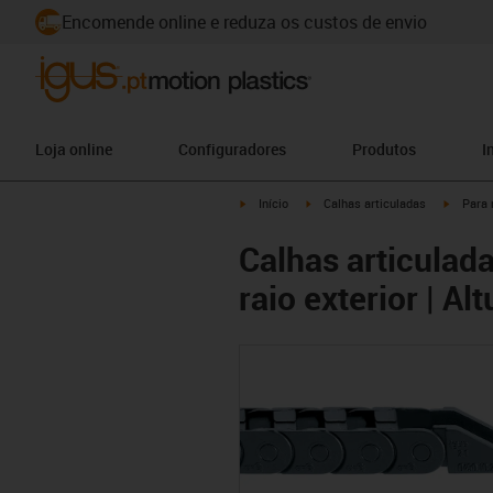
Encomende online e reduza os custos de envio
Loja online
Configuradores
Produtos
I
igus-icon-arrow-right
igus-icon-arrow-right
igus-ico
Início
Calhas articuladas
Para 
Calhas articulada
raio exterior | Al