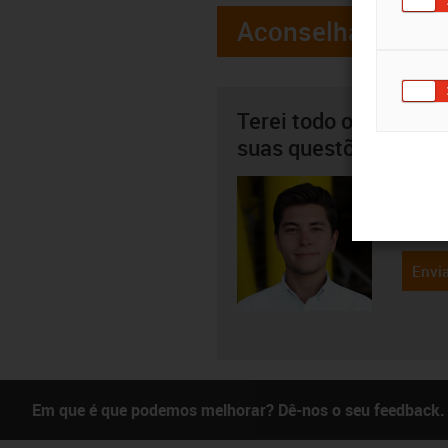
Aconselhamento
Terei todo o gosto em
suas questões pesso
Ricard
22
igus-i
Envia
Em que é que podemos melhorar? Dê-nos o seu feedback.