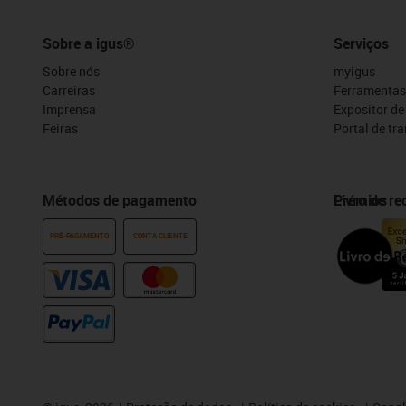
Sobre a igus®
Serviços
Sobre nós
myigus
Carreiras
Ferramentas
Imprensa
Expositor d
Feiras
Portal de tr
Métodos de pagamento
Prémios
Livro de r
PRÉ-PAGAMENTO
CONTA CLIENTE