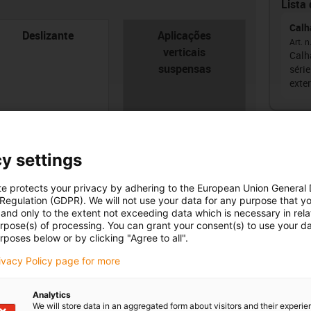
Lista 
Calh
con-check
Deslizante
Aplicações
Art. n
verticais
Calh
suspensas
série
exter
Não
y settings
ade
te protects your privacy by adhering to the European Union General
 Regulation (GDPR). We will not use your data for any purpose that y
oard
rgura interior [Bi] [mm]
Raio de curvatura [R]
and only to the extent not exceeding data which is necessary in relat
igus
[mm]
urpose(s) of processing. You can grant your consent(s) to use your da
0
rposes below or by clicking "Agree to all".
18
igus
rivacy Policy page for more
Analytics
We will store data in an aggregated form about visitors and their experi