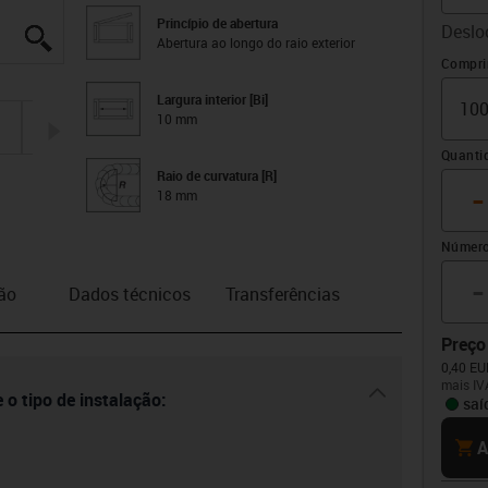
Princípio de abertura
Deslo
igus-icon-lupe
igus-icon-lupe
igus-icon-lupe
igus-icon-lupe
Abertura ao longo do raio exterior
Offset
Compri
Largura interior [Bi]
10 mm
igus-icon-arrow-right
Quanti
Raio de curvatura [R]
-
18 mm
Número
-
ão
Dados técnicos
Transferências
Preço
0,40 EU
mais IV
igus-icon-dr
 o tipo de instalação:
saí
cart
A