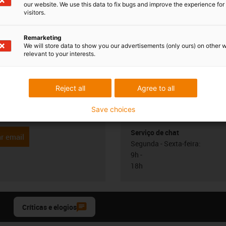
our website. We use this data to fix bugs and improve the experience for 
visitors.
Remarketing
We will store data to show you our advertisements (only ours) on other 
relevant to your interests.
 esclarecer as
Consulta e prazo
almente
Pessoalmente
Reject all
Agree to all
o Carvalho
Segunda - Sexta-feira: 9h - 18
Save choices
6 199 105*
con-phone
Online
Serviço de chat
r email
Segunda - Sexta-feira:
9h -
18h
Críticas e elogios