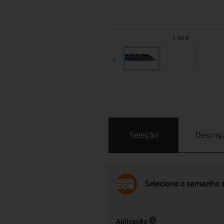
1 de 4
igus-icon-arrow-left
Seleção
Descriç
Selecione o tamanho e
Aplicação