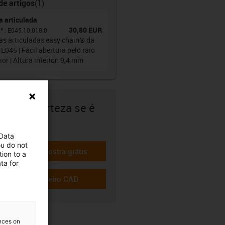
de artigos
(
1
)
a articulada
30,80 EUR
.º
:
E045.10.018.0
as articuladas easy chain® da
 E045 | Fácil abertura pelo raio
ior | Altura interior: 9,4 mm
 tem a certeza se é
quado?
 Data
ou do not
Pedir uma amostra grátis
ion to a
-icon-gratismuster
ta for
Transferir ficheiro CAD
-icon-cad-dateien
ences on