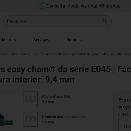
Consulta rápida via chat WhatsApp
ndústrias
Serviços
Empresa
n-arrow-right
igus-icon-arrow-right
movimentos lineares
Calhas articuladas easy chain® da série E045 | Fácil abertura pe
s easy chain® da série E045 | Fác
tura interior: 9,4 mm
Altura interior [Hi]
Estrut
9.4 mm
preço
Curso 
Diâmetro máx. do condutor
5.5 mm