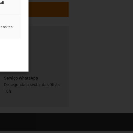
all
websites
h
Serviço WhatsApp
De segunda a sexta: das 9h às
18h