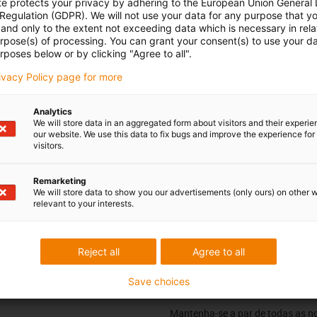
te protects your privacy by adhering to the European Union General
nicos
 Regulation (GDPR). We will not use your data for any purpose that y
and only to the extent not exceeding data which is necessary in relat
urpose(s) of processing. You can grant your consent(s) to use your da
diferentes para fixar de forma ideal a triflex R HD (TRHD):
rposes below or by clicking "Agree to all".
e sob a forma de um anel.
rivacy Policy page for more
triflex® R HD (Pesadas) foram especialmente desenvolvidos
Analytics
 exigentes. Estes permitem uma fixação segura, estável e, ao
We will store data in an aggregated form about visitors and their experi
our website. We use this data to fix bugs and improve the experience for 
as articuladas 3D — mesmo com cargas adicionais elevadas e
visitors.
omo nas minas ou no fornecimento de energia para o
Remarketing
We will store data to show you our advertisements (only ours) on other 
relevant to your interests.
Críticas e elogios
Reject all
Agree to all
Save choices
Newsletter
Mantenha-se a par de todas as n