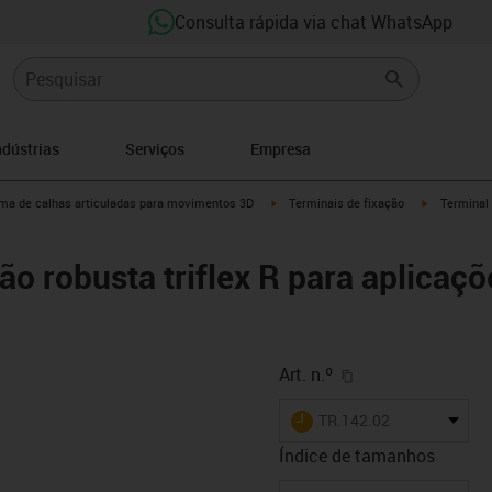
Consulta rápida via chat WhatsApp
ndústrias
Serviços
Empresa
n-arrow-right
igus-icon-arrow-right
igus-icon-ar
ma de calhas articuladas para movimentos 3D
Terminais de fixação
Terminal 
ão robusta triflex R para aplicaç
igus-icon-copy-cl
Art. n.º
igus-icon-lieferzeit
TR.142.02
Índice de tamanhos