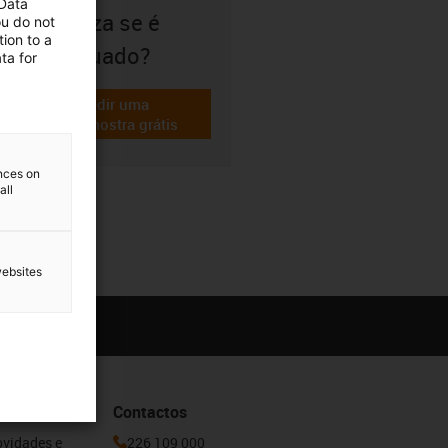
 Data
certeza se é
ou do not
ion to a
adequado?
ta for
Pedir uma
igus-icon-gratismuster
amostra grátis
ences on
all
websites
Contactos
ovidades e
226 109 000