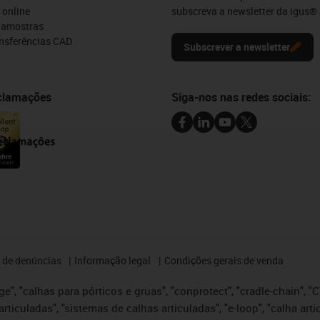
 online
subscreva a newsletter da igus® 
e amostras
ansferências CAD
Subscrever a newsletter
eclamações
Siga-nos nas redes sociais:
 de denúncias
Informação legal
Condições gerais de venda
e", "calhas para pórticos e gruas", "conprotect", "cradle-chain", "CTD
articuladas", "sistemas de calhas articuladas", "e-loop", "calha art