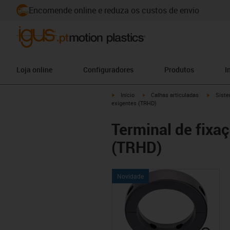
Encomende online e reduza os custos de envio
Loja online
Configuradores
Produtos
I
igus-icon-arrow-right
igus-icon-arrow-right
igus-ico
Início
Calhas articuladas
Siste
exigentes (TRHD)
Terminal de fixaç
(TRHD)
Novidade