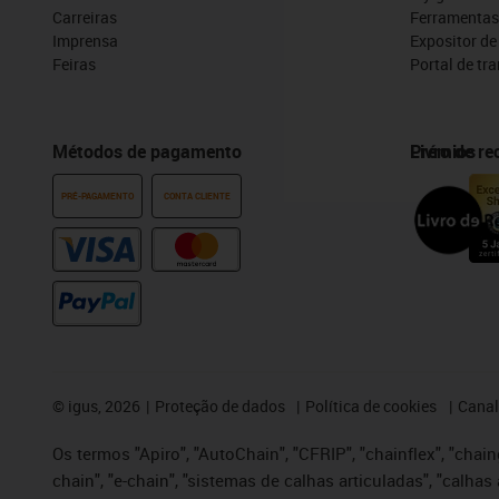
Carreiras
Ferramentas
Imprensa
Expositor d
Feiras
Portal de tr
Métodos de pagamento
Prémios
Livro de r
PRÉ-PAGAMENTO
CONTA CLIENTE
©
igus, 2026
Proteção de dados
Política de cookies
Canal
Os termos "Apiro", "AutoChain", "CFRIP", "chainflex", "chaing
chain", "e-chain", "sistemas de calhas articuladas", "calhas 