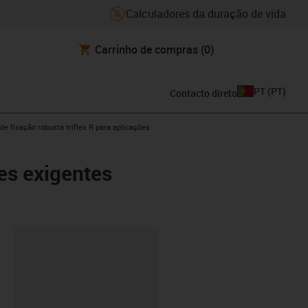
Calculadores da duração de vida
Carrinho de compras
(0)
PT
(
PT
)
Contacto direto
row-right
de fixação robusta triflex R para aplicações
ões exigentes
ipboard