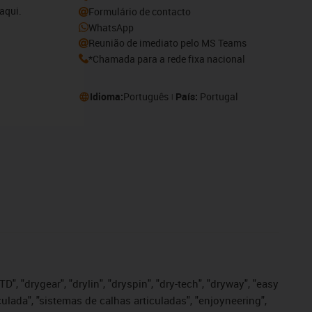
aqui.
Formulário de contacto
WhatsApp
Reunião de imediato pelo MS Teams
*Chamada para a rede fixa nacional
Idioma:
Português
País:
Portugal
", "drygear", "drylin", "dryspin", "dry-tech", "dryway", "easy
iculada", "sistemas de calhas articuladas", "enjoyneering",