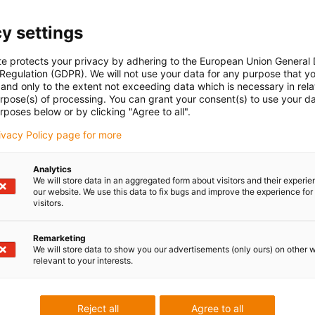
es do sistema. Isto significa
menos esforço no planeamento
funcionamento mais rápida
.
y settings
axas
te protects your privacy by adhering to the European Union General
 Regulation (GDPR). We will not use your data for any purpose that y
and only to the extent not exceeding data which is necessary in relat
a cinemática no software da igus®
urpose(s) of processing. You can grant your consent(s) to use your da
 para todos os sistemas lineares individuais da igus®,
rposes below or by clicking "Agree to all".
rivacy Policy page for more
 interface 3D
o
Analytics
We will store data in an aggregated form about visitors and their experi
our website. We use this data to fix bugs and improve the experience for 
visitors.
tema de controlo para robôs?
Remarketing
We will store data to show you our advertisements (only ours) on other 
te de alimentação, botão de paragem de emergência e
relevant to your interests.
direto
do com fonte de alimentação e botão de paragem de
Reject all
Agree to all