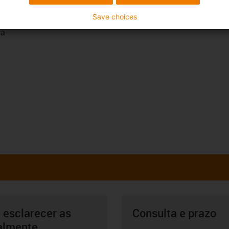
a da versão de perfil DIN.
Save choices
ra
 esclarecer as
Consulta e prazo
almente