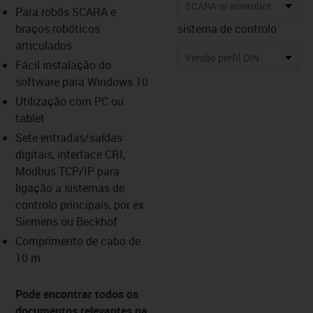
-icon-lupe
-icon-lupe
-icon-lupe
-icon-lupe
-icon-lupe
SCARA or armrobot
Para robôs SCARA e
braços robóticos
sistema de controlo
articulados
us-icon-arrow-right
Versão perfil DIN
Fácil instalação do
software para Windows 10
Utilização com PC ou
tablet
Sete entradas/saídas
digitais, interface CRI,
Modbus TCP/IP para
ligação a sistemas de
controlo principais, por ex
Siemens ou Beckhof
Comprimento de cabo de
10 m
Pode encontrar todos os
documentos relevantes na