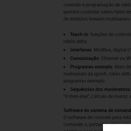
controlo e programação de robô
permite controlar vários tipos 
de módulos lineares multiaxiais
Teach-in
: funções de control
robôs delta
Interfaces
: ModBus, digital I
Comunicação
: Ethernet ou Wi
Programas exemplo
: Mais d
multiaxiais da igus®, robôs delta
programas exemplo
Sequências dos movimentos
"if-then-else", cálculo de matriz, 
Software do sistema de comando
O software de controlo para rob
comando e, portanto, utiliza u