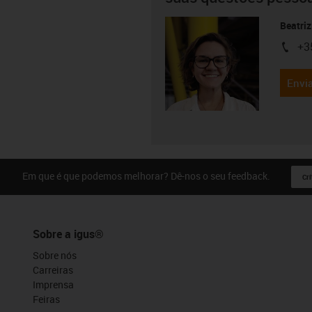
Beatriz
+3
igus-i
Envia
Em que é que podemos melhorar? Dê-nos o seu feedback.
Crí
Sobre a igus®
Sobre nós
Carreiras
Imprensa
Feiras