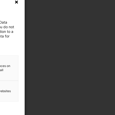
 Data
ou do not
ion to a
ta for
ences on
all
websites