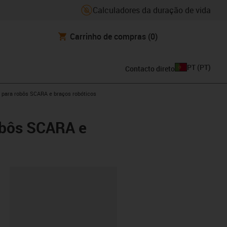
Calculadores da duração de vida
Carrinho de compras
(0)
PT
(
PT
)
Contacto direto
® para robôs SCARA e braços robóticos
robôs SCARA e
ipboard
0-0