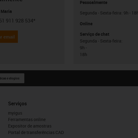
Pessoalmente
 Maria
Segunda - Sexta-feira: 9h - 18
51 911 928 534*
con-phone
Online
Serviço de chat
r email
Segunda - Sexta-feira:
9h -
18h
ticas e elogios
Serviços
myigus
Ferramentas online
Expositor de amostras
Portal de transferências CAD