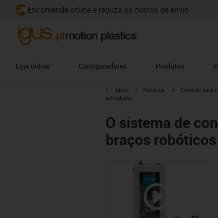
Encomende online e reduza os custos de envio
Loja online
Configuradores
Produtos
I
igus-icon-arrow-right
igus-icon-arrow-right
igus-icon-arrow-ri
Início
Robótica
Controlo para r
articulados
O sistema de con
braços robóticos