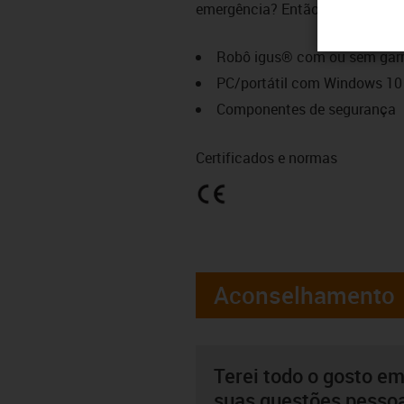
emergência? Então apenas precis
Robô igus® com ou sem gar
PC/portátil com Windows 10
Componentes de segurança
Certificados e normas
Aconselhamento
Terei todo o gosto em
suas questões pesso