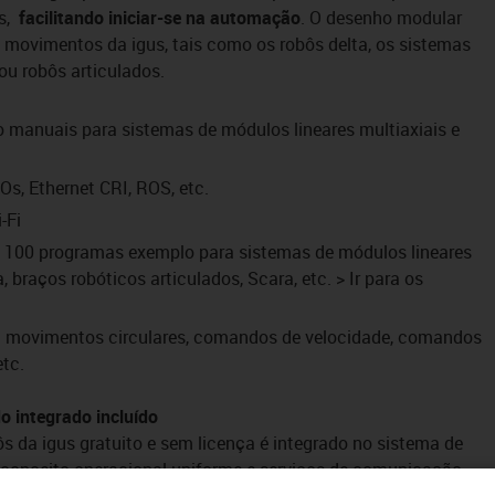
s,
facilitando iniciar-se na automação
. O desenho modular
de movimentos da igus, tais como os robôs delta, os sistemas
 ou robôs articulados.
o manuais para sistemas de módulos lineares multiaxiais e
/Os, Ethernet CRI, ROS, etc.
-Fi
e 100 programas exemplo para sistemas de módulos lineares
, braços robóticos articulados, Scara, etc. > Ir para os
: movimentos circulares, comandos de velocidade, comandos
etc.
 integrado incluído
ôs da igus gratuito e sem licença é integrado no sistema de
m conceito operacional uniforme e serviços de comunicação