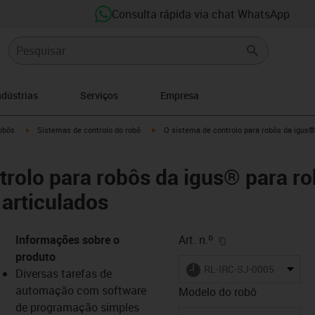
Consulta rápida via chat WhatsApp
ndústrias
Serviços
Empresa
ght
igus-icon-arrow-right
igus-icon-arrow-right
obôs
Sistemas de controlo do robô
O sistema de controlo para robôs da igus
trolo para robôs da igus® para 
 articulados
igus-icon-copy-cl
Informações sobre o
Art. n.º
produto
igus-icon-lieferzeit
RL-IRC-SJ-0005-48-01-0
Diversas tarefas de
automação com software
Modelo do robô
de programação simples