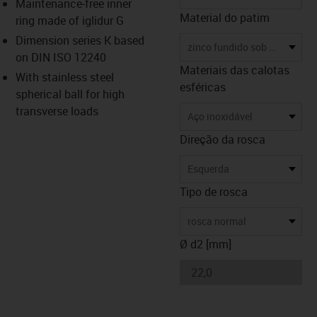
Maintenance-free inner
Material do patim
ring made of iglidur G
Dimension series K based
zinco fundido sob pressão
on DIN ISO 12240
Materiais das calotas
With stainless steel
esféricas
spherical ball for high
transverse loads
Aço inoxidável
Direção da rosca
Esquerda
Tipo de rosca
rosca normal
Ø d2 [mm]