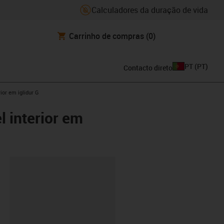
Calculadores da duração de vida
Carrinho de compras
(0)
PT
(
PT
)
Contacto direto
ior em iglidur G
 interior em
ipboard