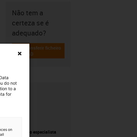
Não tem a
certeza se é
adequado?
Transferir ficheiro
igus-icon-cad-dateien
CAD
 Data
ou do not
ion to a
ta for
ences on
Pergunte ao especialista
all