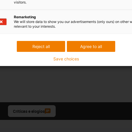
visitors.
Remarketing
We will store data to show you our advertisements (only ours) on other 
relevant to your interests.
Reject all
Agree to all
Save choices
Críticas e elogios