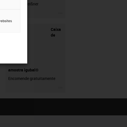
Thomas Preißner
igus-icon-3arrow
websites
Caixa
de
amostra igubal®
Encomende gratuitamente
igus-icon-3arrow