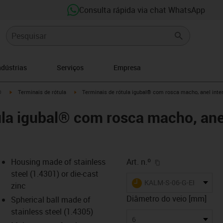
Consulta rápida via chat WhatsApp
ndústrias
Serviços
Empresa
igus-icon-arrow-right
igus-icon-arrow-right
®
Terminais de rótula
Terminais de rótula igubal® com rosca macho, anel inter
ula igubal® com rosca macho, anel
igus-icon-copy-cl
Housing made of stainless
Art. n.º
steel (1.4301) or die-cast
igus-icon-lieferzeit
KALM-S-06-G-EK
zinc
Diâmetro do veio [mm]
Spherical ball made of
stainless steel (1.4305)
s-icon-lupe
s-icon-lupe
s-icon-lupe
6