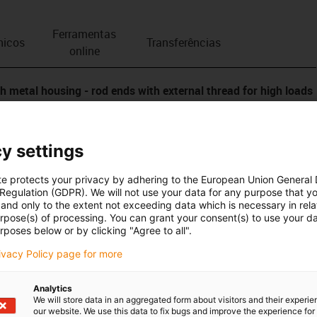
Ferramentas
nicos
Transferências
online
metal housing - rod ends with external thread for high loads
ds with metal housing, stainless steel spherical ball
y settings
r an attractive alternative to traditional rod ends. They
 edge loads and, with their high breaking strength, are
te protects your privacy by adhering to the European Union General
ng applications. The plastic inner ring made of iglidur G is
 Regulation (GDPR). We will not use your data for any purpose that y
and only to the extent not exceeding data which is necessary in relat
hat is released in microscopically small quantities over time
urpose(s) of processing. You can grant your consent(s) to use your da
ry running.
rposes below or by clicking "Agree to all".
rivacy Policy page for more
in many industries to transmit dynamic forces in swivel, tilting
meter, thread direction, thread type and housing material can
Analytics
nd die-cast stainless steel (1.4301) available.
We will store data in an aggregated form about visitors and their experi
our website. We use this data to fix bugs and improve the experience for 