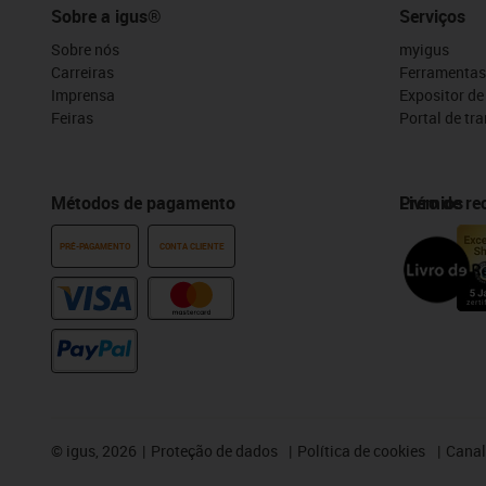
Sobre a igus®
Serviços
Sobre nós
myigus
Carreiras
Ferramentas
Imprensa
Expositor d
Feiras
Portal de tr
Métodos de pagamento
Prémios
Livro de r
PRÉ-PAGAMENTO
CONTA CLIENTE
©
igus, 2026
Proteção de dados
Política de cookies
Canal