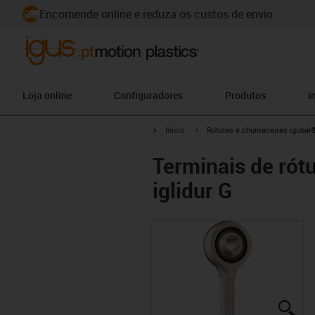
Encomende online e reduza os custos de envio
Loja online
Configuradores
Produtos
I
igus-icon-arrow-right
igus-icon-arrow-right
Início
Rótulas e chumaceiras igubal
Terminais de rót
iglidur G
igu
igu
igu